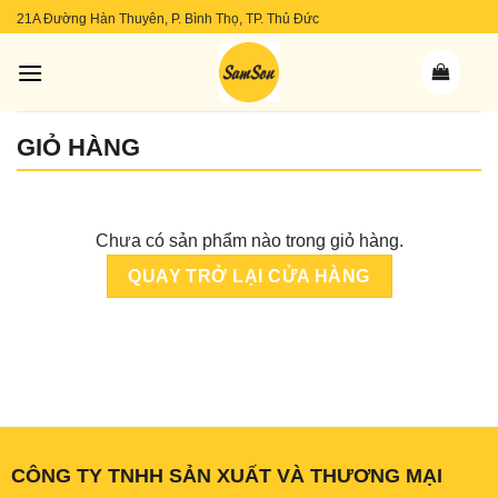
Skip
21A Đường Hàn Thuyên, P. Bình Thọ, TP. Thủ Đức
to
content
GIỎ HÀNG
Chưa có sản phẩm nào trong giỏ hàng.
QUAY TRỞ LẠI CỬA HÀNG
CÔNG TY TNHH SẢN XUẤT VÀ THƯƠNG MẠI