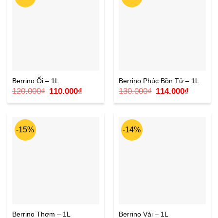
Berrino Ổi – 1L
Berrino Phúc Bồn Tử – 1L
Giá
Giá
Giá
Giá
120.000
₫
110.000
₫
130.000
₫
114.000
₫
gốc
hiện
gốc
hiện
là:
tại
là:
tại
120.000₫.
là:
130.000₫.
là:
110.000₫.
114.000₫
-15%
-14%
Berrino Thơm – 1L
Berrino Vải – 1L