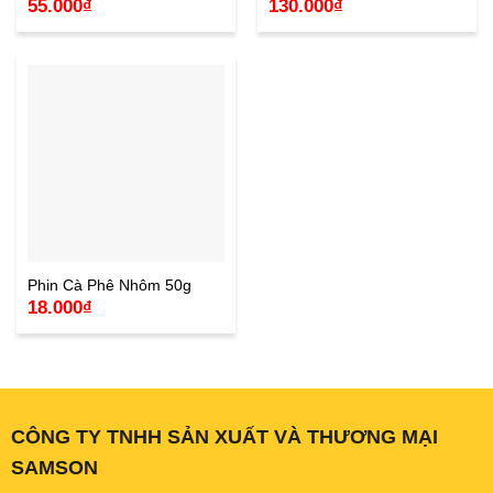
55.000
₫
130.000
₫
Phin Cà Phê Nhôm 50g
18.000
₫
CÔNG TY TNHH SẢN XUẤT VÀ THƯƠNG MẠI
SAMSON