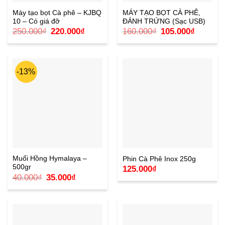
Máy tạo bọt Cà phê – KJBQ
MÁY TẠO BỌT CÀ PHÊ,
10 – Có giá đỡ
ĐÁNH TRỨNG (Sạc USB)
Giá
Giá
Giá
Giá
250.000
₫
220.000
₫
160.000
₫
105.000
₫
gốc
hiện
gốc
hiện
là:
tại
là:
tại
250.000₫.
là:
160.000₫.
là:
220.000₫.
105.000₫
-13%
Muối Hồng Hymalaya –
Phin Cà Phê Inox 250g
500gr
125.000
₫
Giá
Giá
40.000
₫
35.000
₫
gốc
hiện
là:
tại
40.000₫.
là:
35.000₫.