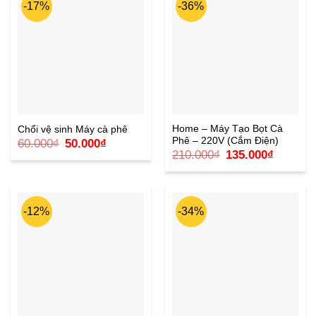
-17%
-36%
Home – Máy Tạo Bọt Cà
Chổi vệ sinh Máy cà phê
Phê – 220V (Cắm Điện)
Giá
Giá
60.000
₫
50.000
₫
gốc
hiện
Giá
Giá
210.000
₫
135.000
₫
là:
tại
gốc
hiện
60.000₫.
là:
là:
tại
50.000₫.
210.000₫.
là:
135.000₫
-12%
-34%