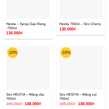
Hestia – Syrup Gạo Rang
Hestia 750ml – Siro Cherry
-750ml
130.000
₫
130.000
₫
-10%
-10%
Siro HESTIA – Mãng cầu
Siro HESTIA – Măng cụt
750ml
750ml
Giá
Giá
Giá
Giá
165.000
₫
148.000
₫
165.000
₫
148.000
₫
gốc
hiện
gốc
hiện