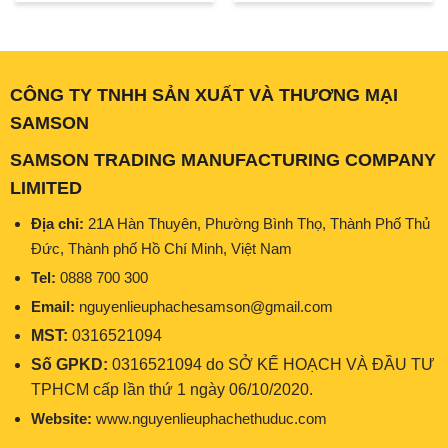
là:
tại
là:
tại
165.000₫.
là:
165.000₫.
là:
148.000₫.
148.000₫
CÔNG TY TNHH SẢN XUẤT VÀ THƯƠNG MẠI
SAMSON
SAMSON TRADING MANUFACTURING COMPANY
LIMITED
Địa chỉ:
21A Hàn Thuyên, Phường Bình Thọ, Thành Phố Thủ
Đức, Thành phố Hồ Chí Minh, Việt Nam
Tel:
0888 700 300
Email:
nguyenlieuphachesamson@gmail.com
MST:
0316521094
Số GPKD:
0316521094 do SỞ KẾ HOẠCH VÀ ĐẦU TƯ
TPHCM cấp lần thứ 1 ngày 06/10/2020.
Website:
www.nguyenlieuphachethuduc.com