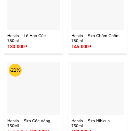
Hestia – Lê Hoa Cúc –
Hestia – Siro Chôm Chôm
750ml
750ml
130.000
₫
145.000
₫
-21%
Hestia – Siro Cóc Vàng –
Hestia – Siro Hibicus –
750ML
750ml
Giá
Giá