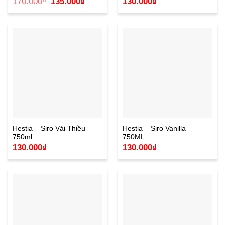
170.000
₫
135.000
₫
130.000
₫
gốc
hiện
là:
tại
170.000₫.
là:
135.000₫.
Hestia – Siro Vải Thiều –
Hestia – Siro Vanilla –
750ml
750ML
130.000
₫
130.000
₫