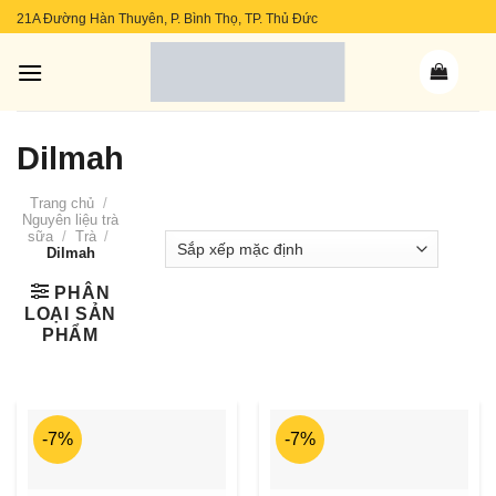
Skip
21A Đường Hàn Thuyên, P. Bình Thọ, TP. Thủ Đức
to
content
Dilmah
Trang chủ
/
Nguyên liệu trà
sữa
/
Trà
/
Dilmah
PHÂN
LOẠI SẢN
PHẨM
-7%
-7%