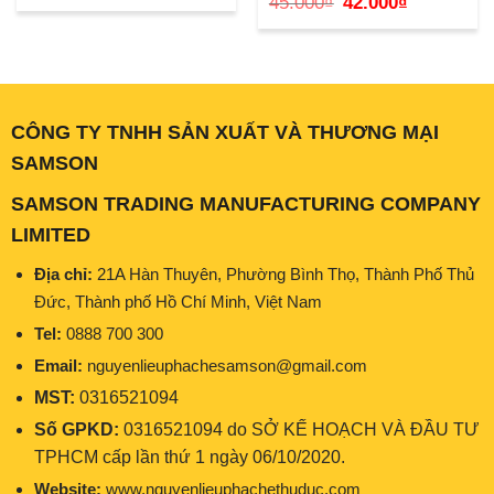
45.000
₫
42.000
₫
là:
tại
gốc
hiện
45.000₫.
là:
là:
tại
42.000₫.
45.000₫.
là:
42.000₫.
CÔNG TY TNHH SẢN XUẤT VÀ THƯƠNG MẠI
SAMSON
SAMSON TRADING MANUFACTURING COMPANY
LIMITED
Địa chỉ:
21A Hàn Thuyên, Phường Bình Thọ, Thành Phố Thủ
Đức, Thành phố Hồ Chí Minh, Việt Nam
Tel:
0888 700 300
Email:
nguyenlieuphachesamson@gmail.com
MST:
0316521094
Số GPKD:
0316521094 do SỞ KẾ HOẠCH VÀ ĐẦU TƯ
TPHCM cấp lần thứ 1 ngày 06/10/2020.
Website:
www.nguyenlieuphachethuduc.com