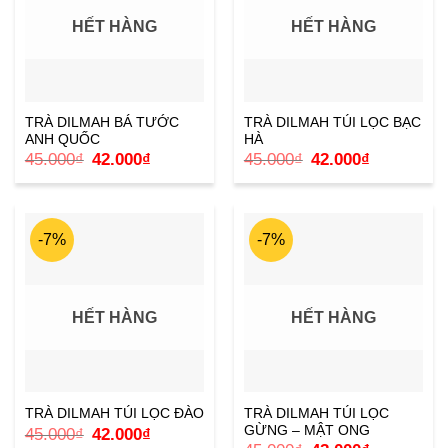
HẾT HÀNG
HẾT HÀNG
TRÀ DILMAH BÁ TƯỚC
TRÀ DILMAH TÚI LỌC BẠC
ANH QUỐC
HÀ
Giá
Giá
Giá
Giá
45.000
₫
42.000
₫
45.000
₫
42.000
₫
gốc
hiện
gốc
hiện
là:
tại
là:
tại
45.000₫.
là:
45.000₫.
là:
42.000₫.
42.000₫.
-7%
-7%
HẾT HÀNG
HẾT HÀNG
TRÀ DILMAH TÚI LỌC
TRÀ DILMAH TÚI LỌC ĐÀO
GỪNG – MẬT ONG
Giá
Giá
45.000
₫
42.000
₫
gốc
hiện
Giá
Giá