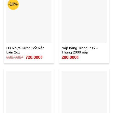
-10%
Hủ Nhựa Đựng Sốt Nắp
Nắp bằng Trong P95 –
Liền 2oz
Thùng 2000 nắp
Giá
Giá
800.000
₫
720.000
₫
280.000
₫
gốc
hiện
là:
tại
800.000₫.
là:
720.000₫.