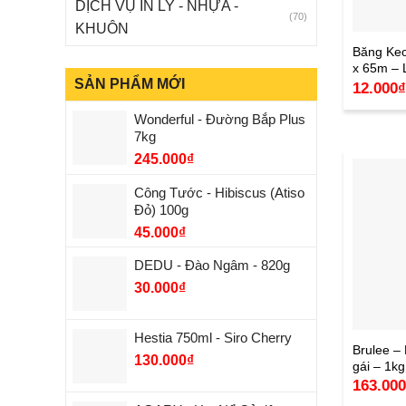
DỊCH VỤ IN LY - NHỰA -
(70)
KHUÔN
Băng Ke
x 65m – 
SẢN PHẨM MỚI
12.000
Wonderful - Đường Bắp Plus
7kg
245.000
₫
Công Tước - Hibiscus (Atiso
Đỏ) 100g
45.000
₫
DEDU - Đào Ngâm - 820g
30.000
₫
Hestia 750ml - Siro Cherry
Brulee –
130.000
₫
gái – 1kg
163.00