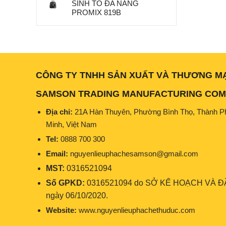
SINH TỐ ĐA NĂNG
PROMIX 819B
CÔNG TY TNHH SẢN XUẤT VÀ THƯƠNG M
SAMSON TRADING MANUFACTURING COMP
Địa chỉ:
21A Hàn Thuyên, Phường Bình Thọ, Thành P
Minh, Việt Nam
Tel:
0888 700 300
Email:
nguyenlieuphachesamson@gmail.com
MST:
0316521094
Số GPKD:
0316521094 do SỞ KẾ HOẠCH VÀ ĐẦ
ngày 06/10/2020.
Website:
www.nguyenlieuphachethuduc.com