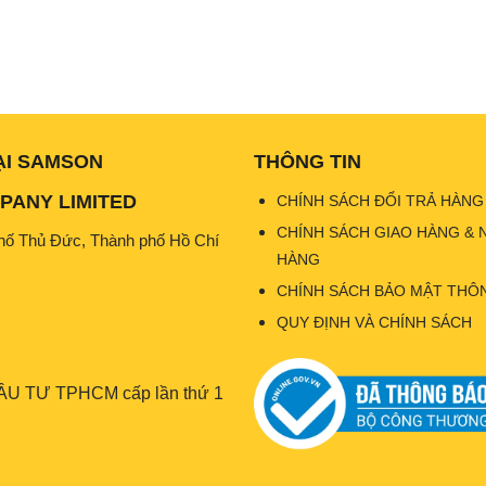
ẠI SAMSON
THÔNG TIN
ANY LIMITED
CHÍNH SÁCH ĐỔI TRẢ HÀNG
CHÍNH SÁCH GIAO HÀNG & 
hố Thủ Đức, Thành phố Hồ Chí
HÀNG
CHÍNH SÁCH BẢO MẬT THÔN
QUY ĐỊNH VÀ CHÍNH SÁCH
U TƯ TPHCM cấp lần thứ 1