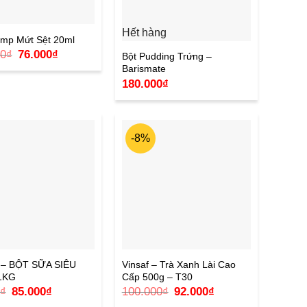
Hết hàng
ump Mứt Sệt 20ml
Giá
Giá
00
₫
76.000
₫
Bột Pudding Trứng –
gốc
hiện
Barismate
là:
tại
100.000₫.
là:
180.000
₫
76.000₫.
-8%
– BỘT SỮA SIÊU
Vinsaf – Trà Xanh Lài Cao
1KG
Cấp 500g – T30
Giá
Giá
Giá
Giá
₫
85.000
₫
100.000
₫
92.000
₫
gốc
hiện
gốc
hiện