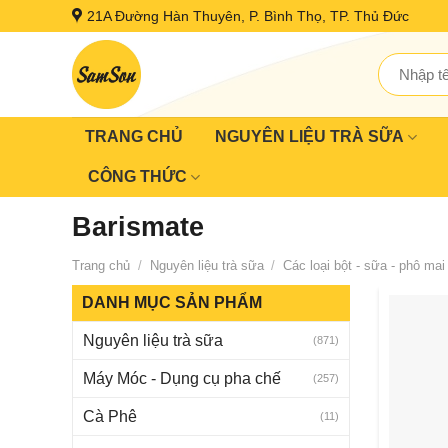
Skip
21A Đường Hàn Thuyên, P. Bình Thọ, TP. Thủ Đức
to
content
Tìm
kiếm:
TRANG CHỦ
NGUYÊN LIỆU TRÀ SỮA
CÔNG THỨC
Barismate
Trang chủ
/
Nguyên liệu trà sữa
/
Các loại bột - sữa - phô mai
DANH MỤC SẢN PHẨM
Nguyên liệu trà sữa
(871)
Máy Móc - Dụng cụ pha chế
(257)
Cà Phê
(11)