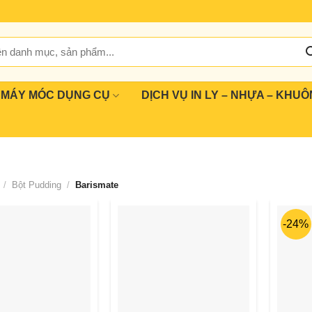
MÁY MÓC DỤNG CỤ
DỊCH VỤ IN LY – NHỰA – KHUÔ
/
Bột Pudding
/
Barismate
-24%