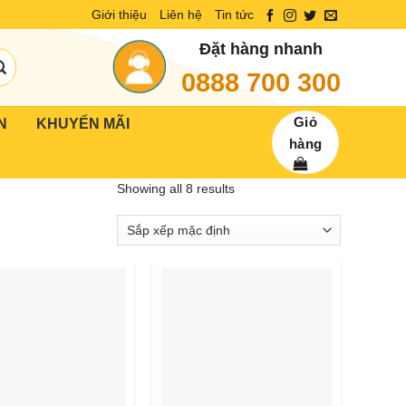
Giới thiệu
Liên hệ
Tin tức
Đặt hàng nhanh
0888 700 300
Giỏ
N
KHUYẾN MÃI
hàng
Showing all 8 results