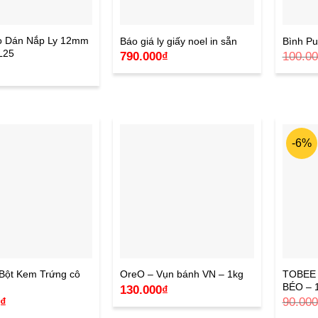
o Dán Nắp Ly 12mm
Báo giá ly giấy noel in sẵn
Bình P
L25
790.000
₫
100.0
₫
-6%
 Bột Kem Trứng cô
TOBEE 
OreO – Vụn bánh VN – 1kg
BÉO – 
130.000
₫
0
₫
90.000