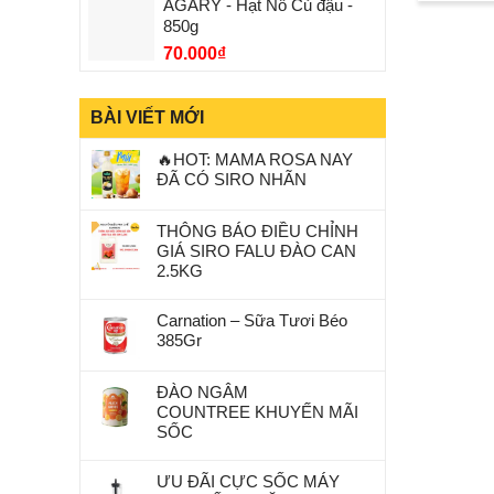
AGARY - Hạt Nổ Củ đậu -
850g
70.000
₫
BÀI VIẾT MỚI
🔥HOT: MAMA ROSA NAY
ĐÃ CÓ SIRO NHÃN
THÔNG BÁO ĐIỀU CHỈNH
GIÁ SIRO FALU ĐÀO CAN
2.5KG
Carnation – Sữa Tươi Béo
385Gr
ĐÀO NGÂM
COUNTREE KHUYẾN MÃI
SỐC
ƯU ĐÃI CỰC SỐC MÁY