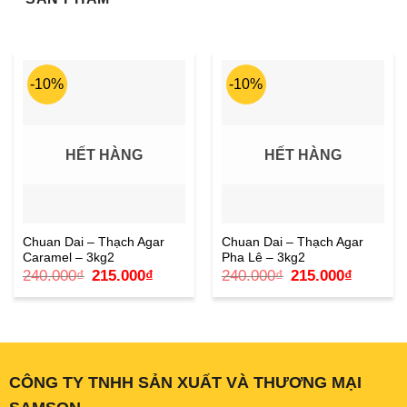
-10%
-10%
HẾT HÀNG
HẾT HÀNG
Chuan Dai – Thạch Agar
Chuan Dai – Thạch Agar
Caramel – 3kg2
Pha Lê – 3kg2
Giá
Giá
Giá
Giá
240.000
₫
215.000
₫
240.000
₫
215.000
₫
gốc
hiện
gốc
hiện
là:
tại
là:
tại
240.000₫.
là:
240.000₫.
là:
215.000₫.
215.000₫
CÔNG TY TNHH SẢN XUẤT VÀ THƯƠNG MẠI