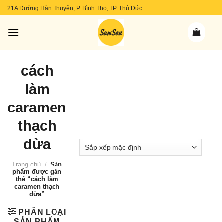
Skip
21A Đường Hàn Thuyên, P. Bình Thọ, TP. Thủ Đức
to
content
cách
làm
caramen
thạch
dừa
Trang chủ
/
Sản
phẩm được gắn
thẻ “cách làm
caramen thạch
dừa”
PHÂN LOẠI
SẢN PHẨM