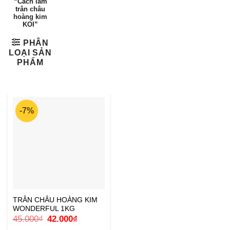
“Cách làm
trân châu
hoàng kim
KOI”
PHÂN
LOẠI SẢN
PHẨM
-7%
TRÂN CHÂU HOÀNG KIM
WONDERFUL 1KG
Giá
Giá
45.000
₫
42.000
₫
gốc
hiện