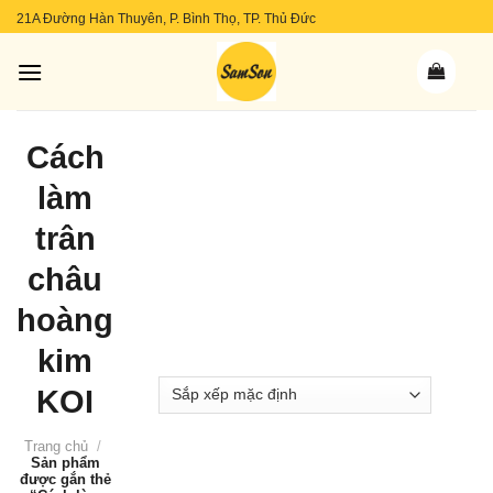
Skip
21A Đường Hàn Thuyên, P. Bình Thọ, TP. Thủ Đức
to
content
Cách
làm
trân
châu
hoàng
kim
KOI
Trang chủ
/
Sản phẩm
được gắn thẻ