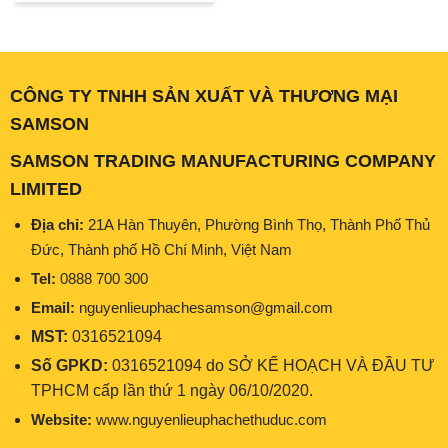
là:
tại
45.000₫.
là:
42.000₫.
CÔNG TY TNHH SẢN XUẤT VÀ THƯƠNG MẠI
SAMSON
SAMSON TRADING MANUFACTURING COMPANY
LIMITED
Địa chỉ:
21A Hàn Thuyên, Phường Bình Thọ, Thành Phố Thủ
Đức, Thành phố Hồ Chí Minh, Việt Nam
Tel:
0888 700 300
Email:
nguyenlieuphachesamson@gmail.com
MST:
0316521094
Số GPKD:
0316521094 do SỞ KẾ HOẠCH VÀ ĐẦU TƯ
TPHCM cấp lần thứ 1 ngày 06/10/2020.
Website:
www.nguyenlieuphachethuduc.com