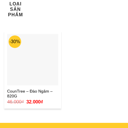
LOẠI
SẢN
PHẨM
-30%
CounTree – Đào Ngâm –
820G
Giá
Giá
46.000
₫
32.000
₫
gốc
hiện
là:
tại
46.000₫.
là:
32.000₫.