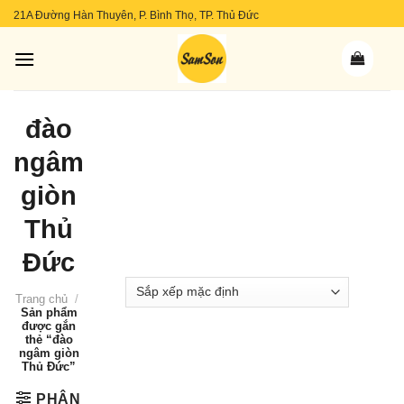
Skip
21A Đường Hàn Thuyên, P. Bình Thọ, TP. Thủ Đức
to
content
đào
ngâm
giòn
Thủ
Đức
Trang chủ
/
Sản phẩm
được gắn
thẻ “đào
ngâm giòn
Thủ Đức”
PHÂN