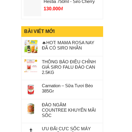
Hestia 750ml - Siro Cherry
130.000
₫
BÀI VIẾT MỚI
🔥HOT: MAMA ROSA NAY
ĐÃ CÓ SIRO NHÃN
THÔNG BÁO ĐIỀU CHỈNH
GIÁ SIRO FALU ĐÀO CAN
2.5KG
Carnation – Sữa Tươi Béo
385Gr
ĐÀO NGÂM
COUNTREE KHUYẾN MÃI
SỐC
ƯU ĐÃI CỰC SỐC MÁY