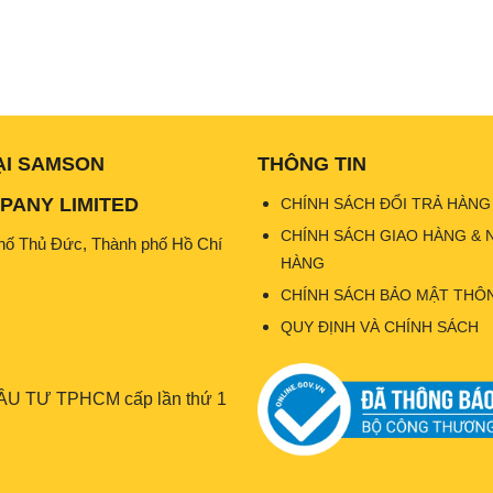
ẠI SAMSON
THÔNG TIN
ANY LIMITED
CHÍNH SÁCH ĐỔI TRẢ HÀNG
CHÍNH SÁCH GIAO HÀNG & 
hố Thủ Đức, Thành phố Hồ Chí
HÀNG
CHÍNH SÁCH BẢO MẬT THÔN
QUY ĐỊNH VÀ CHÍNH SÁCH
U TƯ TPHCM cấp lần thứ 1