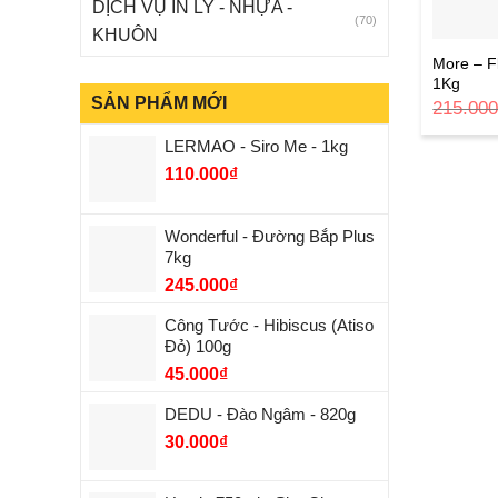
DỊCH VỤ IN LY - NHỰA -
(70)
KHUÔN
More – F
1Kg
SẢN PHẨM MỚI
215.00
LERMAO - Siro Me - 1kg
110.000
₫
Wonderful - Đường Bắp Plus
7kg
245.000
₫
Công Tước - Hibiscus (Atiso
Đỏ) 100g
45.000
₫
DEDU - Đào Ngâm - 820g
30.000
₫