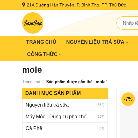
Skip
21A Đường Hàn Thuyên, P. Bình Thọ, TP. Thủ Đức
to
content
Tìm
kiếm:
TRANG CHỦ
NGUYÊN LIỆU TRÀ SỮA
CÔNG THỨC
mole
Trang chủ
/
Sản phẩm được gắn thẻ “mole”
DANH MỤC SẢN PHẨM
-7%
Nguyên liệu trà sữa
(872)
Máy Móc - Dụng cụ pha chế
(257)
Cà Phê
(11)