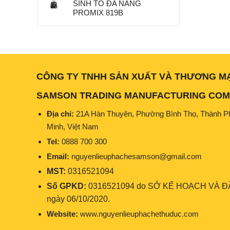
SINH TỐ ĐA NĂNG
PROMIX 819B
CÔNG TY TNHH SẢN XUẤT VÀ THƯƠNG M
SAMSON TRADING MANUFACTURING COMP
Địa chỉ:
21A Hàn Thuyên, Phường Bình Thọ, Thành P
Minh, Việt Nam
Tel:
0888 700 300
Email:
nguyenlieuphachesamson@gmail.com
MST:
0316521094
Số GPKD:
0316521094 do SỞ KẾ HOẠCH VÀ ĐẦ
ngày 06/10/2020.
Website:
www.nguyenlieuphachethuduc.com