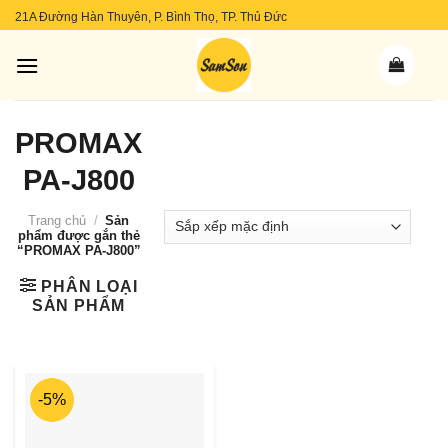
Skip
21A Đường Hàn Thuyên, P. Bình Thọ, TP. Thủ Đức
to
content
PROMAX
PA-J800
Trang chủ
/
Sản
phẩm được gắn thẻ
“PROMAX PA-J800”
PHÂN LOẠI
SẢN PHẨM
-5%