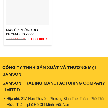
MÁY ÉP CHỐNG XƠ
PROMAX PA-J800
Giá
Giá
1.980.000
₫
1.880.000
₫
gốc
hiện
là:
tại
1.980.000₫.
là:
1.880.000₫.
CÔNG TY TNHH SẢN XUẤT VÀ THƯƠNG MẠI
SAMSON
SAMSON TRADING MANUFACTURING COMPANY
LIMITED
Địa chỉ:
21A Hàn Thuyên, Phường Bình Thọ, Thành Phố Thủ
Đức, Thành phố Hồ Chí Minh, Việt Nam