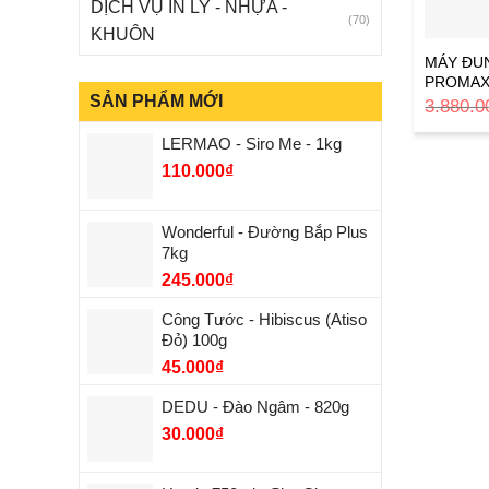
DỊCH VỤ IN LY - NHỰA -
(70)
KHUÔN
MÁY ĐU
PROMAX
SẢN PHẨM MỚI
3.880.0
LERMAO - Siro Me - 1kg
110.000
₫
Wonderful - Đường Bắp Plus
7kg
245.000
₫
Công Tước - Hibiscus (Atiso
Đỏ) 100g
45.000
₫
DEDU - Đào Ngâm - 820g
30.000
₫