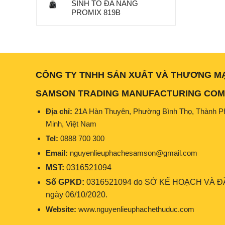
SINH TỐ ĐA NĂNG
PROMIX 819B
CÔNG TY TNHH SẢN XUẤT VÀ THƯƠNG M
SAMSON TRADING MANUFACTURING COMP
Địa chỉ:
21A Hàn Thuyên, Phường Bình Thọ, Thành P
Minh, Việt Nam
Tel:
0888 700 300
Email:
nguyenlieuphachesamson@gmail.com
MST:
0316521094
Số GPKD:
0316521094 do SỞ KẾ HOẠCH VÀ ĐẦ
ngày 06/10/2020.
Website:
www.nguyenlieuphachethuduc.com