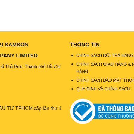
ẠI SAMSON
THÔNG TIN
ANY LIMITED
CHÍNH SÁCH ĐỔI TRẢ HÀNG
CHÍNH SÁCH GIAO HÀNG & 
hố Thủ Đức, Thành phố Hồ Chí
HÀNG
CHÍNH SÁCH BẢO MẬT THÔN
QUY ĐỊNH VÀ CHÍNH SÁCH
U TƯ TPHCM cấp lần thứ 1