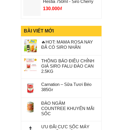
Hestia 750ml - Siro Cherry
130.000
₫
BÀI VIẾT MỚI
🔥HOT: MAMA ROSA NAY
ĐÃ CÓ SIRO NHÃN
THÔNG BÁO ĐIỀU CHỈNH
GIÁ SIRO FALU ĐÀO CAN
2.5KG
Carnation – Sữa Tươi Béo
385Gr
ĐÀO NGÂM
COUNTREE KHUYẾN MÃI
SỐC
ƯU ĐÃI CỰC SỐC MÁY