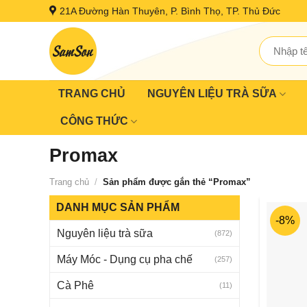
Skip
21A Đường Hàn Thuyên, P. Bình Thọ, TP. Thủ Đức
to
content
Tìm
kiếm:
TRANG CHỦ
NGUYÊN LIỆU TRÀ SỮA
CÔNG THỨC
Promax
Trang chủ
/
Sản phẩm được gắn thẻ “Promax”
DANH MỤC SẢN PHẨM
-8%
Nguyên liệu trà sữa
(872)
Máy Móc - Dụng cụ pha chế
(257)
Cà Phê
(11)