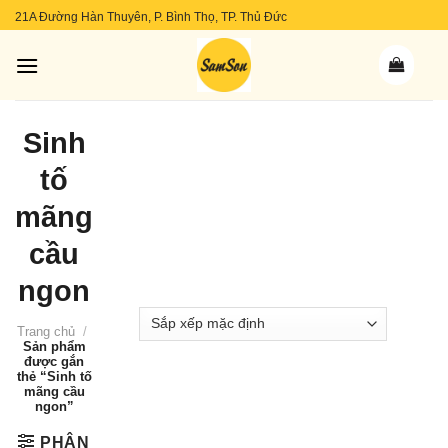
Skip
21A Đường Hàn Thuyên, P. Bình Thọ, TP. Thủ Đức
to
content
Sinh
tố
mãng
cầu
ngon
Trang chủ
/
Sản phẩm
được gắn
thẻ “Sinh tố
mãng cầu
ngon”
PHÂN