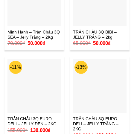
Minh Hạnh – Trân Châu 3Q
TRÂN CHÂU 3Q BIBI –
SEA – Jelly Trắng – 2Kg
JELLY TRẮNG – 2kg
Giá
Giá
Giá
Giá
70.000
₫
50.000
₫
65.000
₫
50.000
₫
gốc
hiện
gốc
hiện
là:
tại
là:
tại
70.000₫.
là:
65.000₫.
là:
50.000₫.
50.000₫.
-11%
-13%
TRÂN CHÂU 3Q EURO
TRÂN CHÂU 3Q EURO
DELI – JELLY ĐEN – 2KG
DELI – JELLY TRẮNG –
2KG
Giá
Giá
155.000
₫
138.000
₫
gốc
hiện