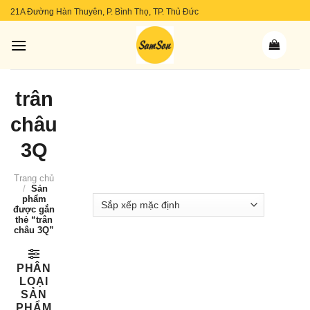
Skip
21A Đường Hàn Thuyên, P. Bình Thọ, TP. Thủ Đức
to
content
trân
châu
3Q
Trang chủ
/
Sản
phẩm
được gắn
thẻ “trân
châu 3Q”
PHÂN
LOẠI
SẢN
PHẨM