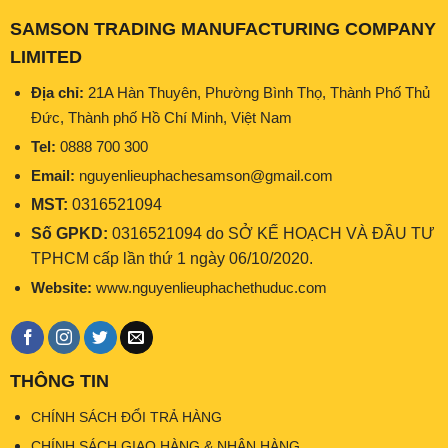
SAMSON TRADING MANUFACTURING COMPANY
LIMITED
Địa chỉ:
21A Hàn Thuyên, Phường Bình Thọ, Thành Phố Thủ
Đức, Thành phố Hồ Chí Minh, Việt Nam
Tel:
0888 700 300
Email:
nguyenlieuphachesamson@gmail.com
MST:
0316521094
Số GPKD:
0316521094 do SỞ KẾ HOẠCH VÀ ĐẦU TƯ
TPHCM cấp lần thứ 1 ngày 06/10/2020.
Website:
www.nguyenlieuphachethuduc.com
THÔNG TIN
CHÍNH SÁCH ĐỔI TRẢ HÀNG
CHÍNH SÁCH GIAO HÀNG & NHẬN HÀNG