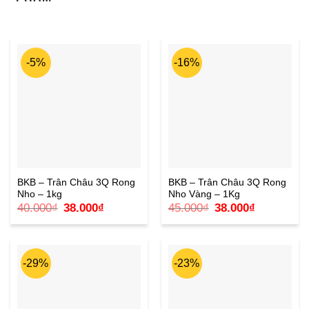
-5%
-16%
BKB – Trân Châu 3Q Rong
BKB – Trân Châu 3Q Rong
Nho – 1kg
Nho Vàng – 1Kg
Giá
Giá
Giá
Giá
40.000
₫
38.000
₫
45.000
₫
38.000
₫
gốc
hiện
gốc
hiện
là:
tại
là:
tại
40.000₫.
là:
45.000₫.
là:
38.000₫.
38.000₫.
-29%
-23%