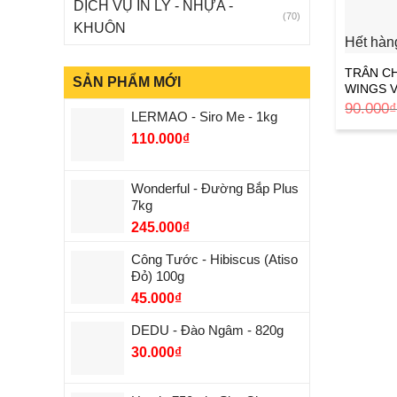
DỊCH VỤ IN LY - NHỰA -
(70)
KHUÔN
Hết hàn
TRÂN C
SẢN PHẨM MỚI
WINGS 
90.000
LERMAO - Siro Me - 1kg
110.000
₫
Wonderful - Đường Bắp Plus
7kg
245.000
₫
Công Tước - Hibiscus (Atiso
Đỏ) 100g
45.000
₫
DEDU - Đào Ngâm - 820g
30.000
₫