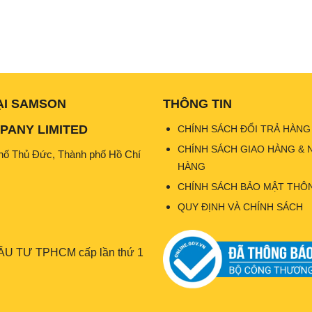
ẠI SAMSON
THÔNG TIN
ANY LIMITED
CHÍNH SÁCH ĐỔI TRẢ HÀNG
CHÍNH SÁCH GIAO HÀNG & 
hố Thủ Đức, Thành phố Hồ Chí
HÀNG
CHÍNH SÁCH BẢO MẬT THÔN
QUY ĐỊNH VÀ CHÍNH SÁCH
U TƯ TPHCM cấp lần thứ 1