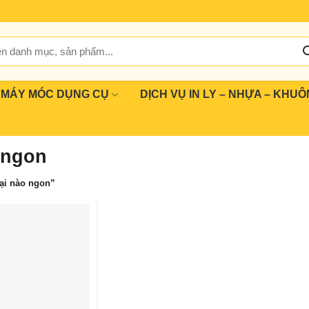
MÁY MÓC DỤNG CỤ
DỊCH VỤ IN LY – NHỰA – KHUÔ
 ngon
ại nào ngon”