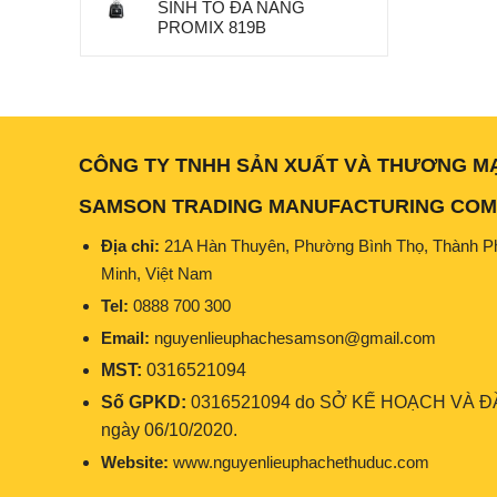
SINH TỐ ĐA NĂNG
PROMIX 819B
CÔNG TY TNHH SẢN XUẤT VÀ THƯƠNG M
SAMSON TRADING MANUFACTURING COMP
Địa chỉ:
21A Hàn Thuyên, Phường Bình Thọ, Thành P
Minh, Việt Nam
Tel:
0888 700 300
Email:
nguyenlieuphachesamson@gmail.com
MST:
0316521094
Số GPKD:
0316521094 do SỞ KẾ HOẠCH VÀ ĐẦ
ngày 06/10/2020.
Website:
www.nguyenlieuphachethuduc.com