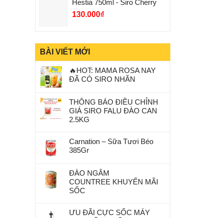
Hestia 750ml - Siro Cherry
130.000
₫
BÀI VIẾT MỚI
🔥HOT: MAMA ROSA NAY
ĐÃ CÓ SIRO NHÃN
THÔNG BÁO ĐIỀU CHỈNH
GIÁ SIRO FALU ĐÀO CAN
2.5KG
Carnation – Sữa Tươi Béo
385Gr
ĐÀO NGÂM
COUNTREE KHUYẾN MÃI
SỐC
ƯU ĐÃI CỰC SỐC MÁY