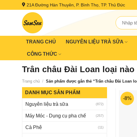
Skip
21A Đường Hàn Thuyên, P. Bình Thọ, TP. Thủ Đức
to
content
Tìm
kiếm:
TRANG CHỦ
NGUYÊN LIỆU TRÀ SỮA
CÔNG THỨC
Trân châu Đài Loan loại nào
Trang chủ
/
Sản phẩm được gắn thẻ “Trân châu Đài Loan lo
DANH MỤC SẢN PHẨM
-8%
Nguyên liệu trà sữa
(872)
Máy Móc - Dụng cụ pha chế
(257)
Cà Phê
(11)