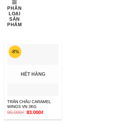
PHÂN
LOẠI
SẢN
PHẨM
-8%
HẾT HÀNG
TRÂN CHÂU CARAMEL
WINGS VN 3KG
Giá
Giá
90.000
₫
83.000
₫
gốc
hiện
là:
tại
90.000₫.
là:
83.000₫.