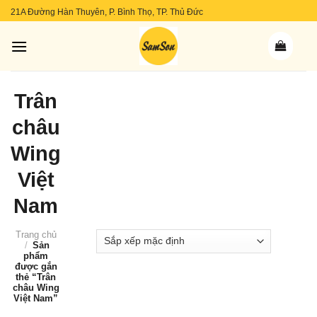
Skip
21A Đường Hàn Thuyên, P. Bình Thọ, TP. Thủ Đức
to
content
Trân
châu
Wing
Việt
Nam
Trang chủ
/
Sản
phẩm
được gắn
thẻ “Trân
châu Wing
Việt Nam”