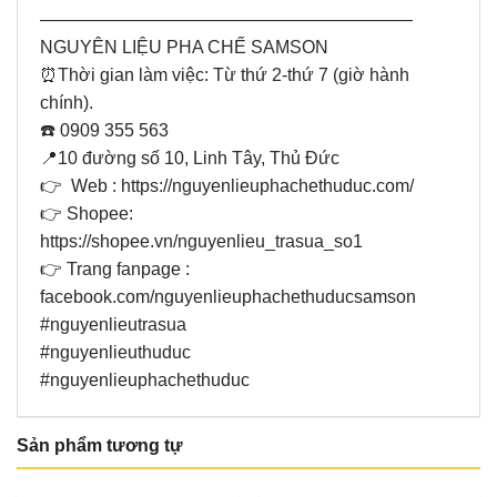
—————————————————————
NGUYÊN LIỆU PHA CHẾ SAMSON
⏰Thời gian làm việc: Từ thứ 2-thứ 7 (giờ hành
chính).
☎️ 0909 355 563
📍10 đường số 10, Linh Tây, Thủ Đức
👉 Web : https://nguyenlieuphachethuduc.com/
👉 Shopee:
https://shopee.vn/nguyenlieu_trasua_so1
👉 Trang fanpage :
facebook.com/nguyenlieuphachethuducsamson
#nguyenlieutrasua
#nguyenlieuthuduc
#nguyenlieuphachethuduc
Sản phẩm tương tự