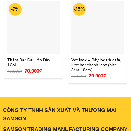
-7%
-35%
Thảm Bar Gai Lớn Dày
Vợt inox – Rây lọc trà cafe,
1CM
lượt hạt chanh inox (size
8cm*18cm)
Giá
Giá
70.000
₫
75.000
₫
gốc
hiện
Giá
Giá
20.000
₫
31.000
₫
là:
tại
gốc
hiện
75.000₫.
là:
là:
tại
70.000₫.
31.000₫.
là:
20.000₫.
CÔNG TY TNHH SẢN XUẤT VÀ THƯƠNG MẠI
SAMSON
SAMSON TRADING MANUFACTURING COMPANY