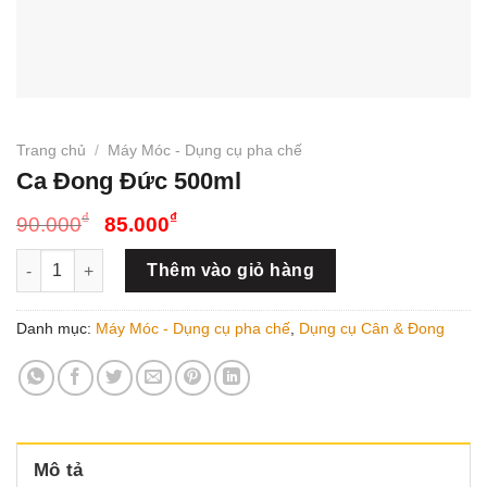
Trang chủ
/
Máy Móc - Dụng cụ pha chế
Ca Đong Đức 500ml
Giá
Giá
₫
₫
90.000
85.000
gốc
hiện
Ca Đong Đức 500ml số lượng
là:
tại
Thêm vào giỏ hàng
90.000₫.
là:
85.000₫.
Danh mục:
Máy Móc - Dụng cụ pha chế
,
Dụng cụ Cân & Đong
Mô tả