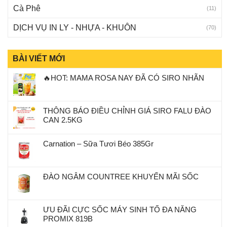
Cà Phê
(11)
DỊCH VỤ IN LY - NHỰA - KHUÔN
(70)
BÀI VIẾT MỚI
🔥HOT: MAMA ROSA NAY ĐÃ CÓ SIRO NHÃN
THÔNG BÁO ĐIỀU CHỈNH GIÁ SIRO FALU ĐÀO
CAN 2.5KG
Carnation – Sữa Tươi Béo 385Gr
ĐÀO NGÂM COUNTREE KHUYẾN MÃI SỐC
ƯU ĐÃI CỰC SỐC MÁY SINH TỐ ĐA NĂNG
PROMIX 819B