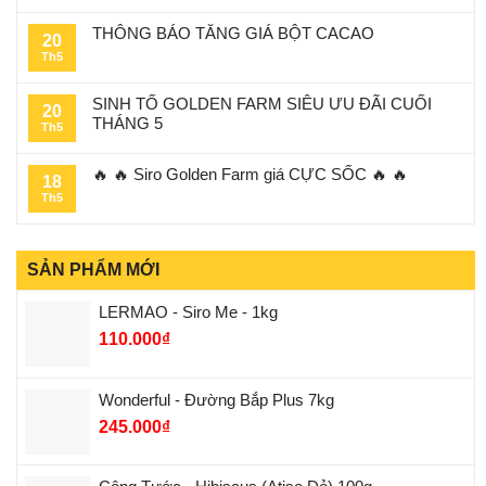
THÔNG BÁO TĂNG GIÁ BỘT CACAO
20
Th5
SINH TỐ GOLDEN FARM SIÊU ƯU ĐÃI CUỐI
20
THÁNG 5
Th5
🔥 🔥 Siro Golden Farm giá CỰC SỐC 🔥 🔥
18
Th5
SẢN PHẨM MỚI
LERMAO - Siro Me - 1kg
110.000
₫
Wonderful - Đường Bắp Plus 7kg
245.000
₫