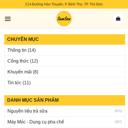
Skip
21A Đường Hàn Thuyên, P. Bình Thọ, TP. Thủ Đức
to
content
CHUYÊN MỤC
Thông tin
(14)
Công thức
(12)
Khuyến mãi
(8)
Tin tức
(11)
DANH MỤC SẢN PHẨM
Nguyên liệu trà sữa
(872)
Máy Móc - Dụng cụ pha chế
(257)