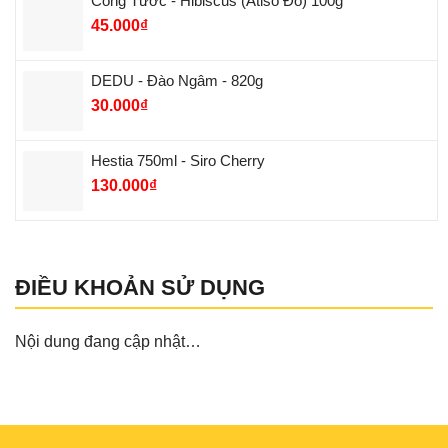
Công Tước - Hibiscus (Atiso Đỏ) 100g
45.000
₫
DEDU - Đào Ngâm - 820g
30.000
₫
Hestia 750ml - Siro Cherry
130.000
₫
ĐIỀU KHOẢN SỬ DỤNG
Nội dung đang cập nhật…