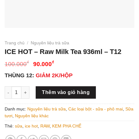
Trang chủ
/
Nguyên liệu trà sữa
ICE HOT – Raw Milk Tea 936ml – T12
Giá
Giá
₫
₫
100.000
90.000
gốc
hiện
THÙNG 12:
GIẢM 2K/HỘP
là:
tại
100.000₫.
là:
ICE HOT - Raw Milk Tea 936ml - T12 số lượng
90.000₫.
Thêm vào giỏ hàng
Danh mục:
Nguyên liệu trà sữa
,
Các loại bột - sữa - phô mai
,
Sữa
tươi
,
Nguyên liệu khác
Thẻ:
sữa
,
ice hot
,
RAW
,
KEM PHA CHẾ