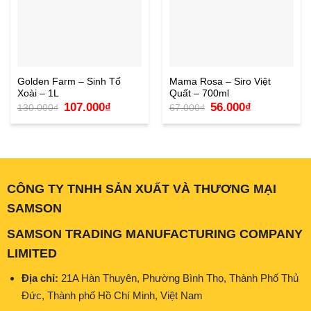
Golden Farm – Sinh Tố
Mama Rosa – Siro Việt
Xoài – 1L
Quất – 700ml
Giá
Giá
Giá
Giá
107.000
₫
56.000
₫
130.000
₫
67.000
₫
gốc
hiện
gốc
hiện
là:
tại
là:
tại
130.000₫.
là:
67.000₫.
là:
107.000₫.
56.000₫.
CÔNG TY TNHH SẢN XUẤT VÀ THƯƠNG MẠI
SAMSON
SAMSON TRADING MANUFACTURING COMPANY
LIMITED
Địa chỉ:
21A Hàn Thuyên, Phường Bình Thọ, Thành Phố Thủ
Đức, Thành phố Hồ Chí Minh, Việt Nam