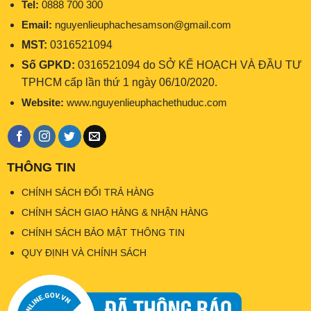
Tel:
0888 700 300
Email:
nguyenlieuphachesamson@gmail.com
MST:
0316521094
Số GPKD:
0316521094 do SỞ KẾ HOẠCH VÀ ĐẦU TƯ
TPHCM cấp lần thứ 1 ngày 06/10/2020.
Website:
www.nguyenlieuphachethuduc.com
THÔNG TIN
CHÍNH SÁCH ĐỔI TRẢ HÀNG
CHÍNH SÁCH GIAO HÀNG & NHẬN HÀNG
CHÍNH SÁCH BẢO MẬT THÔNG TIN
QUY ĐỊNH VÀ CHÍNH SÁCH