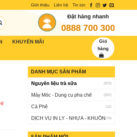
Giới thiệu
Liên hệ
Tin tức
Đặt hàng nhanh
0888 700 300
Giỏ
N
KHUYẾN MÃI
hàng
DANH MỤC SẢN PHẨM
Nguyên liệu trà sữa
(872)
Máy Móc - Dụng cụ pha chế
(257)
i)
Cà Phê
(11)
DỊCH VỤ IN LY - NHỰA - KHUÔN
(70)
SẢN PHẨM MỚI