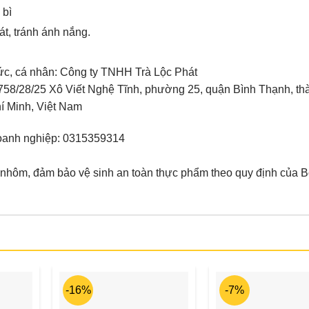
 bì
t, tránh ánh nắng.
ức, cá nhân: Công ty TNHH Trà Lộc Phát
 758/28/25 Xô Viết Nghệ Tĩnh, phường 25, quận Bình Thạnh, th
í Minh, Việt Nam
oanh nghiệp: 0315359314
i nhôm, đảm bảo vệ sinh an toàn thực phẩm theo quy định của 
-16%
-7%