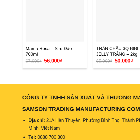
Mama Rosa – Siro Đào –
TRÂN CHÂU 3Q BIBI 
700ml
JELLY TRẮNG – 2kg
Giá
Giá
Giá
Giá
56.000
₫
50.000
₫
67.000
₫
65.000
₫
gốc
hiện
gốc
hiệ
là:
tại
là:
tại
67.000₫.
là:
65.000₫.
là:
56.000₫.
50.
CÔNG TY TNHH SẢN XUẤT VÀ THƯƠNG M
SAMSON TRADING MANUFACTURING COMP
Địa chỉ:
21A Hàn Thuyên, Phường Bình Thọ, Thành P
Minh, Việt Nam
Tel:
0888 700 300