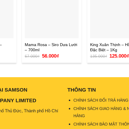
–
Mama Rosa – Siro Dưa Lưới
King Xuân Thịnh – H
– 700ml
Đặc Biệt – 1Kg
Giá
Giá
Giá
56.000
₫
125.000
₫
67.000
₫
135.000
₫
n
gốc
hiện
gốc
là:
tại
là:
67.000₫.
là:
135.000₫.
000₫.
56.000₫.
ẠI SAMSON
THÔNG TIN
ANY LIMITED
CHÍNH SÁCH ĐỔI TRẢ HÀNG
CHÍNH SÁCH GIAO HÀNG & 
hố Thủ Đức, Thành phố Hồ Chí
HÀNG
CHÍNH SÁCH BẢO MẬT THÔN