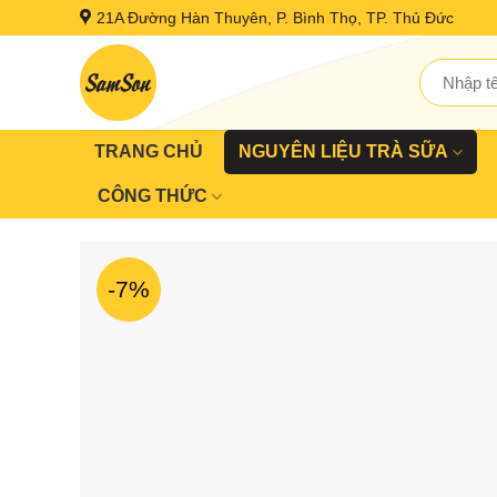
Skip
21A Đường Hàn Thuyên, P. Bình Thọ, TP. Thủ Đức
to
content
Tìm
kiếm:
TRANG CHỦ
NGUYÊN LIỆU TRÀ SỮA
CÔNG THỨC
-7%