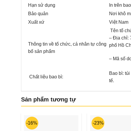
Hạn sử dụng
In trên bao
Bảo quản
Nơi khô má
Xuất xứ
Việt Nam
Tên tổ ch
– Địa chỉ:
Thông tin về tổ chức, cá nhân tự công
phố Hồ Ch
bố sản phẩm
– Mã số d
Bao bì: tú
Chất liệu bao bì:
tế.
Sản phẩm tương tự
-16%
-23%