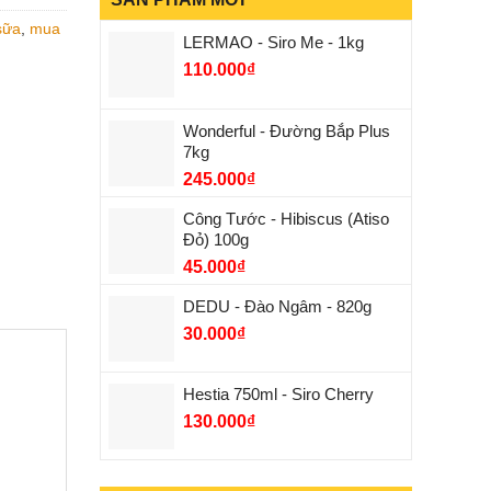
sữa
,
mua
LERMAO - Siro Me - 1kg
110.000
₫
Wonderful - Đường Bắp Plus
7kg
245.000
₫
Công Tước - Hibiscus (Atiso
Đỏ) 100g
45.000
₫
DEDU - Đào Ngâm - 820g
30.000
₫
Hestia 750ml - Siro Cherry
130.000
₫