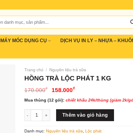
MÁY MÓC DỤNG CỤ
DỊCH VỤ IN LY – NHỰA – KHUÔ
Trang chủ
/
Nguyên liệu trà sữa
HỒNG TRÀ LỘC PHÁT 1 KG
Giá
Giá
₫
₫
170.000
158.000
gốc
hiện
Mua thùng (12 gói):
chiết khấu 24k/thùng (giảm 2k/gó
là:
tại
170.000₫.
là:
HỒNG TRÀ LỘC PHÁT 1 KG số lượng
Thêm vào giỏ hàng
158.000₫.
Danh mục:
Nguyên liệu trà sữa
,
Lộc phát