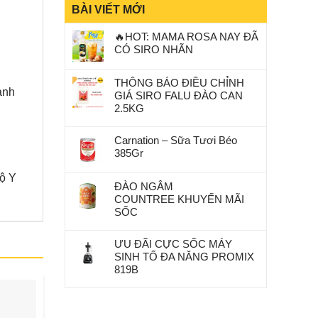
BÀI VIẾT MỚI
🔥HOT: MAMA ROSA NAY ĐÃ
CÓ SIRO NHÃN
THÔNG BÁO ĐIỀU CHỈNH
ành
GIÁ SIRO FALU ĐÀO CAN
2.5KG
Carnation – Sữa Tươi Béo
385Gr
Bộ Y
ĐÀO NGÂM
COUNTREE KHUYẾN MÃI
SỐC
ƯU ĐÃI CỰC SỐC MÁY
SINH TỐ ĐA NĂNG PROMIX
819B
-16%
-6%