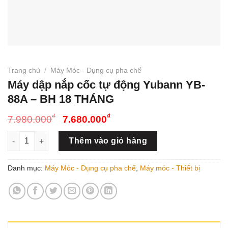
Trang chủ
/
Máy Móc - Dụng cụ pha chế
Máy dập nắp cốc tự động Yubann YB-
88A – BH 18 THÁNG
Giá
Giá
₫
₫
7.980.000
7.680.000
gốc
hiện
Máy dập nắp cốc tự động Yubann YB-88A - BH 18 THÁNG số l
là:
tại
Thêm vào giỏ hàng
7.980.000₫.
là:
7.680.000₫.
Danh mục:
Máy Móc - Dụng cụ pha chế
,
Máy móc - Thiết bị