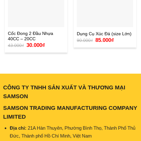
Cốc Đong 2 Đầu Nhựa
Dụng Cụ Xúc Đá (size Lớn)
40CC – 20CC
Giá
Giá
85.000
₫
90.000
₫
gốc
hiện
Giá
Giá
30.000
₫
43.000
₫
là:
tại
gốc
hiện
90.000₫.
là:
là:
tại
85.000₫.
43.000₫.
là:
30.000₫.
CÔNG TY TNHH SẢN XUẤT VÀ THƯƠNG MẠI
SAMSON
SAMSON TRADING MANUFACTURING COMPANY
LIMITED
Địa chỉ:
21A Hàn Thuyên, Phường Bình Thọ, Thành Phố Thủ
Đức, Thành phố Hồ Chí Minh, Việt Nam