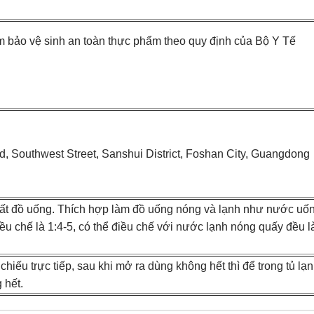
m bảo vệ sinh an toàn thực phẩm theo quy định của Bộ Y Tế
ad, Southwest Street, Sanshui District, Foshan City, Guangdong
uất đồ uống. Thích hợp làm đồ uống nóng và lạnh như nước uố
ệ điều chế là 1:4-5, có thể điều chế với nước lạnh nóng quấy đều l
hiếu trực tiếp, sau khi mở ra dùng không hết thì để trong tủ lạ
 hết.