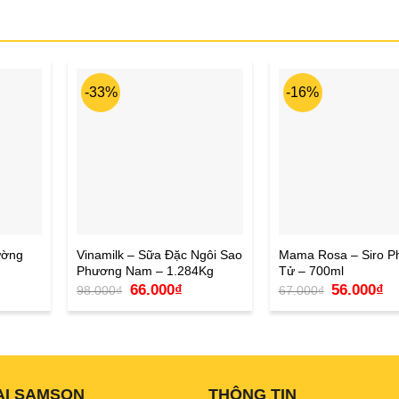
-33%
-16%
ường
Vinamilk – Sữa Đặc Ngôi Sao
Mama Rosa – Siro P
Phương Nam – 1.284Kg
Tử – 700ml
Giá
Giá
Giá
Gi
66.000
₫
56.000
₫
98.000
₫
67.000
₫
n
gốc
hiện
gốc
hi
là:
tại
là:
tại
98.000₫.
là:
67.000₫.
là:
000₫.
66.000₫.
56
ẠI SAMSON
THÔNG TIN