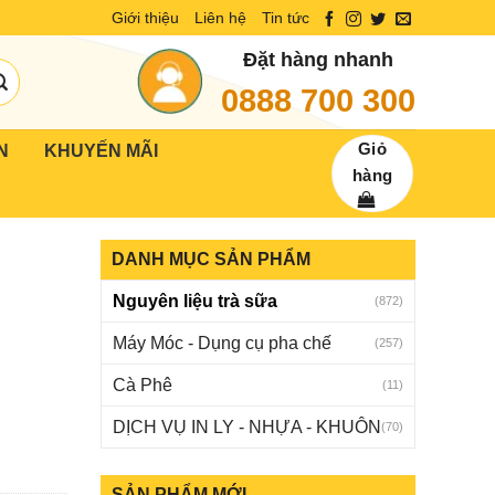
Giới thiệu
Liên hệ
Tin tức
Đặt hàng nhanh
0888 700 300
Giỏ
N
KHUYẾN MÃI
hàng
DANH MỤC SẢN PHẨM
Nguyên liệu trà sữa
(872)
Máy Móc - Dụng cụ pha chế
(257)
Cà Phê
(11)
DỊCH VỤ IN LY - NHỰA - KHUÔN
(70)
SẢN PHẨM MỚI