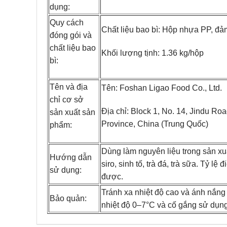
dụng:
Quy cách
Chất liệu bao bì: Hộp nhựa PP, đả
đóng gói và
chất liệu bao
Khối lượng tịnh: 1.36 kg/hộp
bì:
Tên và địa
Tên: Foshan Ligao Food Co., Ltd.
chỉ cơ sở
Địa chỉ: Block 1, No. 14, Jindu Ro
sản xuất sản
Province, China (Trung Quốc)
phẩm:
Dùng làm nguyên liệu trong sản x
Hướng dẫn
siro, sinh tố, trà đá, trà sữa. Tỷ l
sử dụng:
được.
Tránh xa nhiệt độ cao và ánh nắng c
Bảo quản:
nhiệt độ 0–7°C và cố gắng sử dụng