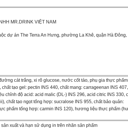
Y TNHH MR.DRINK VIỆT NAM
huộc dự án The Terra An Hưng, phường La Khê, quận Hà Đông,
 đường cát trắng, xi rô glucose, nước cốt táo, phụ gia thực phẩm
1, chất tạo gel: pectin INS 440, chất mang: carrageenan INS 407,
u chỉnh độ acid: acid malic (DL-) INS 296, acid citric INS 330, 
iii), chất tạo ngọt tổng hợp: sucralose INS 955, chất bảo quản:
hực phẩm tổng hợp: carmin INS 120), hương liệu thực phẩm (
y sản xuất và hạn sử dụng in trên nhãn sản phẩm