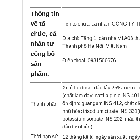
Thông tin
về tổ
Tên tổ chức, cá nhân: CÔNG T
chức, cá
Địa chỉ: Tầng 1, căn nhà V1A03 t
nhân tự
Thành phố Hà Nội, Việt Nam
công bố
Điện thoại: 0931566676
sản
phẩm:
Xi rô fructose, dâu tây 25%, nước,
(chất làm dày: natri alginic INS 40
ổn định: guar gum INS 412, chất điề
Thành phần:
nhũ hóa: trisodium citrate INS 331(
potassium sorbate INS 202, màu t
dâu tự nhiên).
Thời hạn sử
12 tháng kể từ ngày sản xuất, ngà