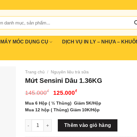
MÁY MÓC DỤNG CỤ
DỊCH VỤ IN LY – NHỰA – KHUÔ
Trang chủ
/
Nguyên liệu trà sữa
Mứt Sensini Dâu 1.36KG
Giá
Giá
₫
₫
145.000
125.000
gốc
hiện
Mua 6 Hộp ( ½ Thùng) Giảm 5K/Hộp
là:
tại
Mua 12 hộp ( Thùng) Giảm 10K/Hộp
145.000₫.
là:
125.000₫.
Mứt Sensini Dâu 1.36KG số lượng
Thêm vào giỏ hàng