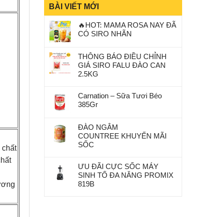
BÀI VIẾT MỚI
🔥HOT: MAMA ROSA NAY ĐÃ
CÓ SIRO NHÃN
THÔNG BÁO ĐIỀU CHỈNH
GIÁ SIRO FALU ĐÀO CAN
2.5KG
Carnation – Sữa Tươi Béo
385Gr
ĐÀO NGÂM
COUNTREE KHUYẾN MÃI
SỐC
 chất
chất
ƯU ĐÃI CỰC SỐC MÁY
SINH TỐ ĐA NĂNG PROMIX
819B
hương