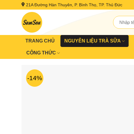
Skip
21A Đường Hàn Thuyên, P. Bình Thọ, TP. Thủ Đức
to
content
Tìm
kiếm:
TRANG CHỦ
NGUYÊN LIỆU TRÀ SỮA
CÔNG THỨC
-14%