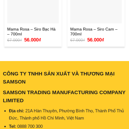
Mama Rosa – Siro Bạc Hà
Mama Rosa – Siro Cam –
– 700ml
700ml
Giá
Giá
Giá
Giá
56.000
₫
56.000
₫
67.000
₫
67.000
₫
gốc
hiện
gốc
hiện
là:
tại
là:
tại
67.000₫.
là:
67.000₫.
là:
56.000₫.
56.000₫.
CÔNG TY TNHH SẢN XUẤT VÀ THƯƠNG MẠI
SAMSON
SAMSON TRADING MANUFACTURING COMPANY
LIMITED
Địa chỉ:
21A Hàn Thuyên, Phường Bình Thọ, Thành Phố Thủ
Đức, Thành phố Hồ Chí Minh, Việt Nam
Tel:
0888 700 300