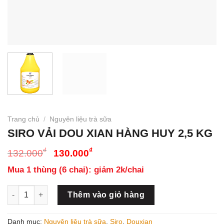
Trang chủ
/
Nguyên liệu trà sữa
SIRO VẢI DOU XIAN HÀNG HUY 2,5 KG
Giá
Giá
₫
₫
132.000
130.000
gốc
hiện
Mua 1 thùng (6 chai): giảm 2k/chai
là:
tại
132.000₫.
là:
SIRO VẢI DOU XIAN HÀNG HUY 2,5 KG số lượng
Thêm vào giỏ hàng
130.000₫.
Danh mục:
Nguyên liệu trà sữa
,
Siro
,
Douxian