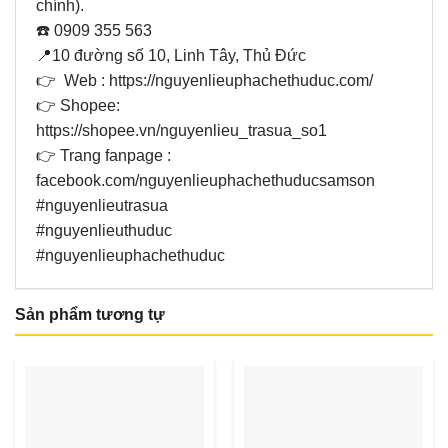
chính).
☎️ 0909 355 563
📍10 đường số 10, Linh Tây, Thủ Đức
👉 Web : https://nguyenlieuphachethuduc.com/
👉 Shopee:
https://shopee.vn/nguyenlieu_trasua_so1
👉 Trang fanpage :
facebook.com/nguyenlieuphachethuducsamson
#nguyenlieutrasua
#nguyenlieuthuduc
#nguyenlieuphachethuduc
Sản phẩm tương tự