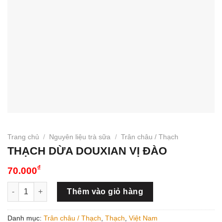
Trang chủ
/
Nguyên liệu trà sữa
/
Trân châu / Thạch
THẠCH DỪA DOUXIAN VỊ ĐÀO
₫
70.000
THẠCH DỪA DOUXIAN VỊ ĐÀO số lượng
Thêm vào giỏ hàng
Danh mục:
Trân châu / Thạch
,
Thạch
,
Việt Nam