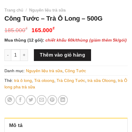
Trang chủ
/
Nguyên liệu trà sữa
Công Tước – Trà Ô Long – 500G
Giá
Giá
₫
₫
185.000
165.000
gốc
hiện
Mua thùng (12 gói):
chiết khấu 60k/thùng (giảm thêm 5k/gói)
là:
tại
185.000₫.
là:
Công Tước - Trà Ô Long - 500G số lượng
Thêm vào giỏ hàng
165.000₫.
Danh mục:
Nguyên liệu trà sữa
,
Công Tước
Thẻ:
trà ô long
,
Trà oloong
,
Trà Công Tước
,
trà sữa Oloong
,
trà Ô
long pha trà sữa
Mô tả