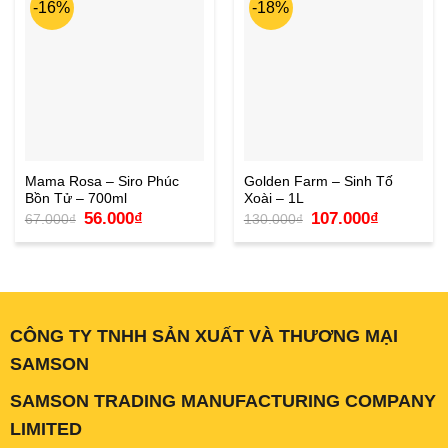
-16%
-18%
Mama Rosa – Siro Phúc
Golden Farm – Sinh Tố
Bồn Tử – 700ml
Xoài – 1L
Giá
Giá
Giá
Giá
56.000
₫
107.000
₫
67.000
₫
130.000
₫
gốc
hiện
gốc
hiện
là:
tại
là:
tại
67.000₫.
là:
130.000₫.
là:
56.000₫.
107.000₫.
CÔNG TY TNHH SẢN XUẤT VÀ THƯƠNG MẠI
SAMSON
SAMSON TRADING MANUFACTURING COMPANY
LIMITED