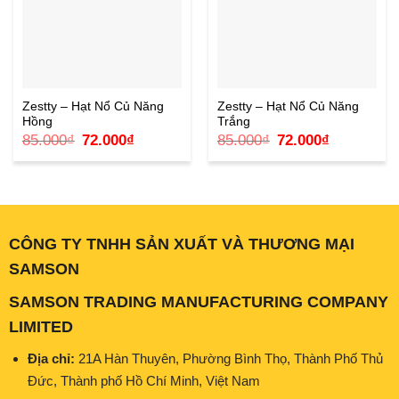
Zestty – Hạt Nổ Củ Năng
Zestty – Hạt Nổ Củ Năng
Hồng
Trắng
Giá
Giá
Giá
Giá
85.000
₫
72.000
₫
85.000
₫
72.000
₫
gốc
hiện
gốc
hiện
là:
tại
là:
tại
85.000₫.
là:
85.000₫.
là:
72.000₫.
72.000₫.
CÔNG TY TNHH SẢN XUẤT VÀ THƯƠNG MẠI
SAMSON
SAMSON TRADING MANUFACTURING COMPANY
LIMITED
Địa chỉ:
21A Hàn Thuyên, Phường Bình Thọ, Thành Phố Thủ
Đức, Thành phố Hồ Chí Minh, Việt Nam