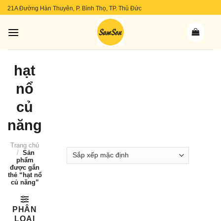
Skip
21A Đường Hàn Thuyên, P. Bình Thọ, TP. Thủ Đức
to
content
hạt
nổ
củ
năng
Trang chủ
/
Sản
phẩm
được gắn
thẻ “hạt nổ
củ năng”
PHÂN
LOẠI