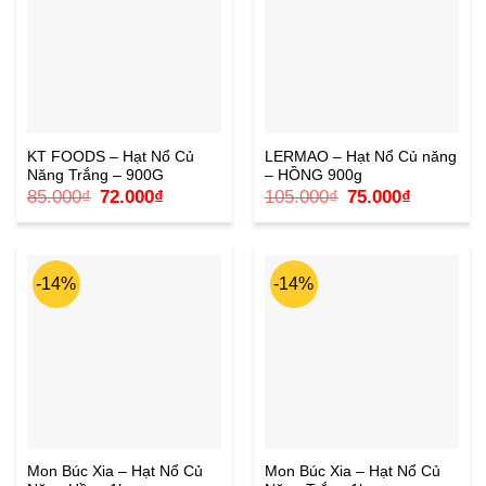
KT FOODS – Hạt Nổ Củ
LERMAO – Hạt Nổ Củ năng
Năng Trắng – 900G
– HỒNG 900g
Giá
Giá
Giá
Giá
85.000
₫
72.000
₫
105.000
₫
75.000
₫
gốc
hiện
gốc
hiện
là:
tại
là:
tại
85.000₫.
là:
105.000₫.
là:
72.000₫.
75.000₫.
-14%
-14%
Mon Búc Xia – Hạt Nổ Củ
Mon Búc Xia – Hạt Nổ Củ