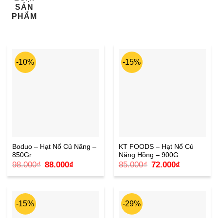
SẢN
PHẨM
-10%
-15%
Boduo – Hạt Nổ Củ Năng –
KT FOODS – Hạt Nổ Củ
850Gr
Năng Hồng – 900G
Giá
Giá
Giá
Giá
98.000
₫
88.000
₫
85.000
₫
72.000
₫
gốc
hiện
gốc
hiện
là:
tại
là:
tại
98.000₫.
là:
85.000₫.
là:
88.000₫.
72.000₫.
-15%
-29%