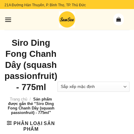
Skip
21A Đường Hàn Thuyên, P. Bình Thọ, TP. Thủ Đức
to
content
Siro Ding
Fong Chanh
Dây (squash
passionfruit)
- 775ml
Trang chủ
/
Sản phẩm
được gắn thẻ “Siro Ding
Fong Chanh Dây (squash
passionfruit) - 775ml”
PHÂN LOẠI SẢN
PHẨM