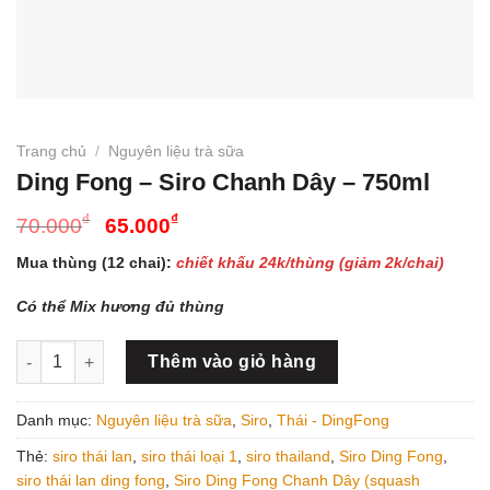
Trang chủ
/
Nguyên liệu trà sữa
Ding Fong – Siro Chanh Dây – 750ml
Giá
Giá
₫
₫
70.000
65.000
gốc
hiện
Mua thùng (12 chai):
chiết khấu 24k/thùng (giảm 2k/chai)
là:
tại
70.000₫.
là:
Có thể Mix hương đủ thùng
65.000₫.
Ding Fong - Siro Chanh Dây - 750ml số lượng
Thêm vào giỏ hàng
Danh mục:
Nguyên liệu trà sữa
,
Siro
,
Thái - DingFong
Thẻ:
siro thái lan
,
siro thái loại 1
,
siro thailand
,
Siro Ding Fong
,
siro thái lan ding fong
,
Siro Ding Fong Chanh Dây (squash