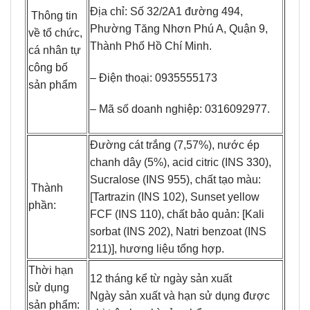
Địa chỉ: Số 32/2A1 đường 494,
Thông tin
Phường Tăng Nhơn Phú A, Quận 9,
về tổ chức,
Thành Phố Hồ Chí Minh.
cá nhân tự
công bố
– Điện thoại: 0935555173
sản phẩm
– Mã số doanh nghiệp: 0316092977.
Đường cát trắng (7,57%), nước ép
chanh dây (5%), acid citric (INS 330),
Sucralose (INS 955), chất tạo màu:
Thành
[Tartrazin (INS 102), Sunset yellow
phần:
FCF (INS 110), chất bảo quản: [Kali
sorbat (INS 202), Natri benzoat (INS
211)], hương liệu tổng hợp.
Thời hạn
12 tháng kể từ ngày sản xuất
sử dụng
Ngày sản xuất và hạn sử dụng được
sản phẩm: