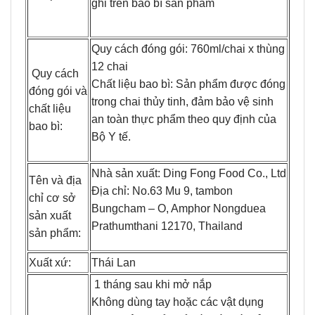
ghi trên bao bì sản phẩm
Quy cách đóng gói: 760ml/chai x thùng
12 chai
Quy cách
Chất liệu bao bì: Sản phẩm được đóng
đóng gói và
trong chai thủy tinh, đảm bảo vệ sinh
chất liệu
an toàn thực phẩm theo quy định của
bao bì:
Bộ Y tế.
Nhà sản xuất: Ding Fong Food Co., Ltd
Tên và địa
Địa chỉ: No.63 Mu 9, tambon
chỉ cơ sở
Bungcham – O, Amphor Nongduea
sản xuất
Prathumthani 12170, Thailand
sản phẩm:
Xuất xứ:
Thái Lan
1 tháng sau khi mở nắp
Không dùng tay hoặc các vật dụng