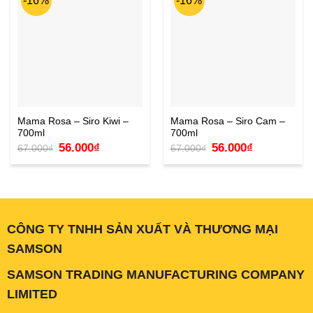
-16%
-16%
Mama Rosa – Siro Kiwi –
Mama Rosa – Siro Cam –
700ml
700ml
Giá
Giá
Giá
Giá
56.000
₫
56.000
₫
67.000
₫
67.000
₫
gốc
hiện
gốc
hiện
là:
tại
là:
tại
67.000₫.
là:
67.000₫.
là:
56.000₫.
56.000₫.
CÔNG TY TNHH SẢN XUẤT VÀ THƯƠNG MẠI
SAMSON
SAMSON TRADING MANUFACTURING COMPANY
LIMITED