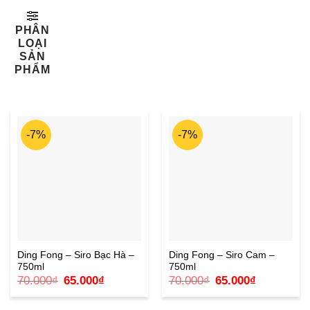
PHÂN
LOẠI
SẢN
PHẨM
-7%
-7%
Ding Fong – Siro Bạc Hà –
Ding Fong – Siro Cam –
750ml
750ml
Giá
Giá
Giá
Giá
70.000
₫
65.000
₫
70.000
₫
65.000
₫
gốc
hiện
gốc
hiện
là:
tại
là:
tại
70.000₫.
là:
70.000₫.
là: