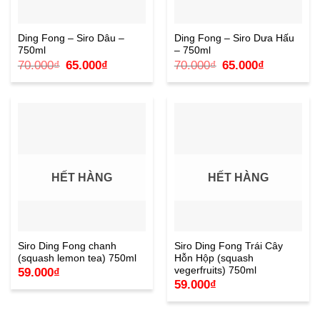
Ding Fong – Siro Dâu –
Ding Fong – Siro Dưa Hấu
750ml
– 750ml
Giá
Giá
Giá
Giá
70.000
₫
65.000
₫
70.000
₫
65.000
₫
gốc
hiện
gốc
hiện
là:
tại
là:
tại
70.000₫.
là:
70.000₫.
là:
65.000₫.
65.000₫.
HẾT HÀNG
HẾT HÀNG
Siro Ding Fong chanh
Siro Ding Fong Trái Cây
(squash lemon tea) 750ml
Hỗn Hộp (squash
vegerfruits) 750ml
59.000
₫
59.000
₫