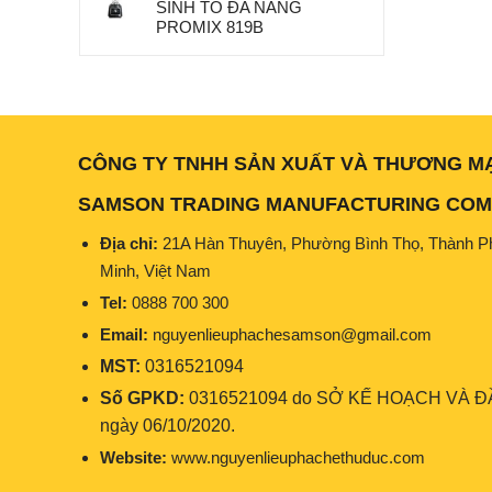
SINH TỐ ĐA NĂNG
PROMIX 819B
CÔNG TY TNHH SẢN XUẤT VÀ THƯƠNG M
SAMSON TRADING MANUFACTURING COMP
Địa chỉ:
21A Hàn Thuyên, Phường Bình Thọ, Thành P
Minh, Việt Nam
Tel:
0888 700 300
Email:
nguyenlieuphachesamson@gmail.com
MST:
0316521094
Số GPKD:
0316521094 do SỞ KẾ HOẠCH VÀ ĐẦ
ngày 06/10/2020.
Website:
www.nguyenlieuphachethuduc.com