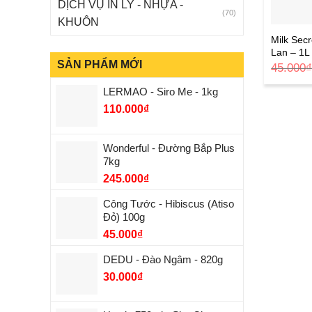
DỊCH VỤ IN LY - NHỰA -
(70)
KHUÔN
Milk Sec
Lan – 1L
SẢN PHẨM MỚI
45.000
LERMAO - Siro Me - 1kg
110.000
₫
Wonderful - Đường Bắp Plus
7kg
245.000
₫
Công Tước - Hibiscus (Atiso
Đỏ) 100g
45.000
₫
DEDU - Đào Ngâm - 820g
30.000
₫