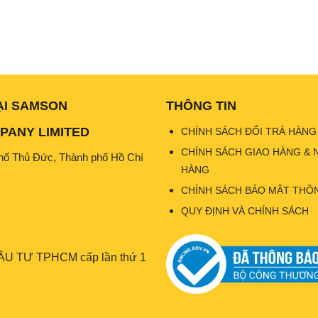
ẠI SAMSON
THÔNG TIN
ANY LIMITED
CHÍNH SÁCH ĐỔI TRẢ HÀNG
CHÍNH SÁCH GIAO HÀNG & 
hố Thủ Đức, Thành phố Hồ Chí
HÀNG
CHÍNH SÁCH BẢO MẬT THÔN
QUY ĐỊNH VÀ CHÍNH SÁCH
U TƯ TPHCM cấp lần thứ 1