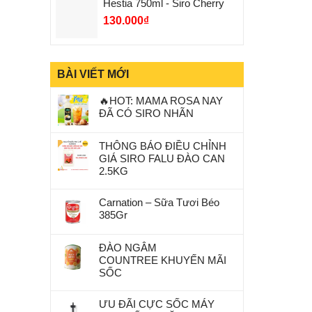
Hestia 750ml - Siro Cherry
130.000
₫
BÀI VIẾT MỚI
🔥HOT: MAMA ROSA NAY
ĐÃ CÓ SIRO NHÃN
THÔNG BÁO ĐIỀU CHỈNH
GIÁ SIRO FALU ĐÀO CAN
2.5KG
Carnation – Sữa Tươi Béo
385Gr
ĐÀO NGÂM
COUNTREE KHUYẾN MÃI
SỐC
ƯU ĐÃI CỰC SỐC MÁY