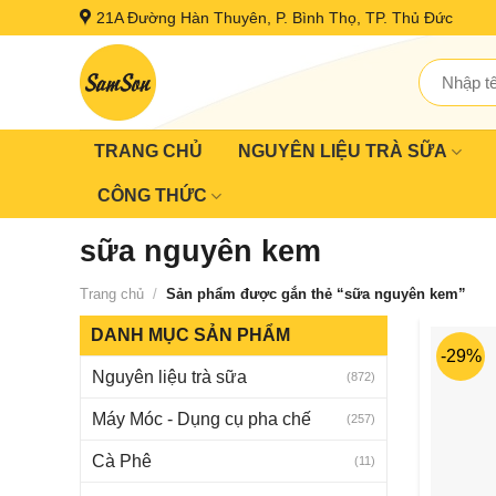
Skip
21A Đường Hàn Thuyên, P. Bình Thọ, TP. Thủ Đức
to
content
Tìm
kiếm:
TRANG CHỦ
NGUYÊN LIỆU TRÀ SỮA
CÔNG THỨC
sữa nguyên kem
Trang chủ
/
Sản phẩm được gắn thẻ “sữa nguyên kem”
DANH MỤC SẢN PHẨM
-29%
Nguyên liệu trà sữa
(872)
Máy Móc - Dụng cụ pha chế
(257)
Cà Phê
(11)