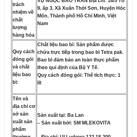
VỤ NGỌC BẢO TRÂN Địa chỉ: 18/5 Tổ
trách
9, ấp 3, Xã Xuân Thới Sơn, Huyện Hóc
nhiệm về
Môn, Thành phố Hồ Chí Minh, Việt
chất
Nam
lượng
hàng hóa
Chất liệu bao bì: Sản phẩm được
Quy cách
chứa trực tiếp trong bao bì Tetra pak.
đóng gói
Bao bì đảm bảo an toàn thực phẩm
và chất
theo qui định của Bộ Y Tế.
liệu bao
Quy cách đóng gói: Thể tích thực: 1
bì:
lít
Tên và
địa chỉ cơ
sở sản
Sản xuất tại: Ba Lan
xuất sản
– Sản xuất bởi: SM MLEKOVITA
phẩm
– Địa chỉ: Ul.Ludowa 122 18-200
(trường