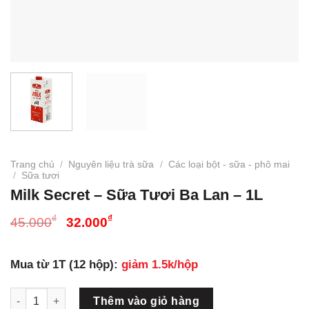
Trang chủ
/
Nguyên liệu trà sữa
/
Các loại bột - sữa - phô mai
/
Sữa tươi
Milk Secret – Sữa Tươi Ba Lan – 1L
Giá
Giá
₫
₫
45.000
32.000
gốc
hiện
là:
tại
Mua từ 1T (12 hộp):
giảm 1.5k/hộp
45.000₫.
là:
32.000₫.
Milk Secret - Sữa Tươi Ba Lan - 1L số lượng
Thêm vào giỏ hàng