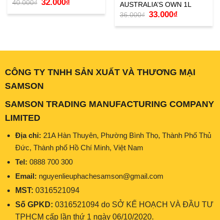
Giá
Giá
32.000
₫
40.000
₫
AUSTRALIA’S OWN 1L
gốc
hiện
Giá
Giá
là:
tại
33.000
₫
36.000
₫
gốc
hiện
40.000₫.
là:
là:
tại
32.000₫.
36.000₫.
là:
33.000₫.
CÔNG TY TNHH SẢN XUẤT VÀ THƯƠNG MẠI
SAMSON
SAMSON TRADING MANUFACTURING COMPANY
LIMITED
Địa chỉ:
21A Hàn Thuyên, Phường Bình Thọ, Thành Phố Thủ
Đức, Thành phố Hồ Chí Minh, Việt Nam
Tel:
0888 700 300
Email:
nguyenlieuphachesamson@gmail.com
MST:
0316521094
Số GPKD:
0316521094 do SỞ KẾ HOẠCH VÀ ĐẦU TƯ
TPHCM cấp lần thứ 1 ngày 06/10/2020.