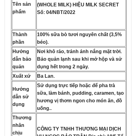
Tên sản
(WHOLE MILK) HIỆU MILK SECRET
phẩm
Số: 04/NBT/2022
Thành
100% sữa bò tươi nguyên chất (3,5%
phần
béo).
Hướng
Nơi khô ráo, tránh ánh nắng mặt trời.
dẫn bảo
Bảo quản lạnh sau khi mở hộp và sử
quản
dụng hết trong 2 ngày.
Xuất xứ
Ba Lan.
Sử dụng trực tiếp hoặc để pha trà
Hướng
sữa, làm bánh, pudding, caramen, tạo
dẫn sử
hương vị thơm ngon cho món ăn, đồ
dụng
uống..
Thương
nhân
CÔNG TY TNHH THƯƠNG MẠI DỊCH
chịu