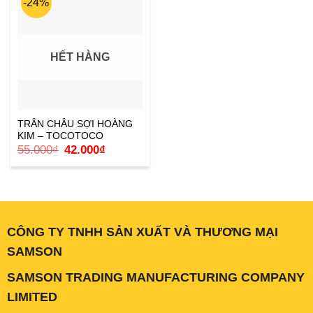
-24%
HẾT HÀNG
TRÂN CHÂU SỢI HOÀNG
KIM – TOCOTOCO
Giá
Giá
55.000
₫
42.000
₫
gốc
hiện
là:
tại
55.000₫.
là:
42.000₫.
CÔNG TY TNHH SẢN XUẤT VÀ THƯƠNG MẠI
SAMSON
SAMSON TRADING MANUFACTURING COMPANY
LIMITED