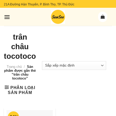
Skip
21A Đường Hàn Thuyên, P. Bình Thọ, TP. Thủ Đức
to
content
trân
châu
tocotoco
Trang chủ
/
Sản
phẩm được gắn thẻ
“trân châu
tocotoco”
PHÂN LOẠI
SẢN PHẨM