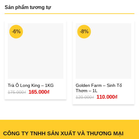
Sản phẩm tương tự
-6%
-8%
Golden Farm – Sinh Tố
Trà Ô Long King – 1KG
Thơm – 1L
Giá
Giá
165.000
₫
175.000
₫
gốc
hiện
Giá
Giá
110.000
₫
120.000
₫
là:
tại
gốc
hiện
175.000₫.
là:
là:
tại
165.000₫.
120.000₫.
là:
110.000₫.
CÔNG TY TNHH SẢN XUẤT VÀ THƯƠNG MẠI