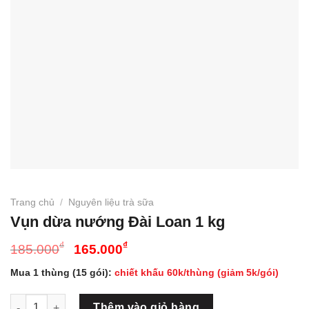
Trang chủ
/
Nguyên liệu trà sữa
Vụn dừa nướng Đài Loan 1 kg
Giá
Giá
₫
₫
185.000
165.000
gốc
hiện
Mua 1 thùng (15 gói):
chiết khấu 60k/thùng (giảm 5k/gói)
là:
tại
185.000₫.
là:
Vụn dừa nướng Đài Loan 1 kg số lượng
Thêm vào giỏ hàng