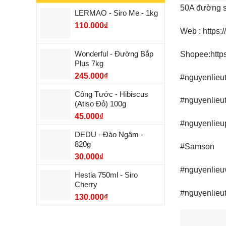
50A đường s
LERMAO - Siro Me - 1kg
110.000
₫
Web : https
Wonderful - Đường Bắp
Shopee:https
Plus 7kg
245.000
₫
#nguyenlieu
Công Tước - Hibiscus
#nguyenlieu
(Atiso Đỏ) 100g
45.000
₫
#nguyenlieu
DEDU - Đào Ngâm -
820g
#Samson
30.000
₫
#nguyenlieuv
Hestia 750ml - Siro
Cherry
#nguyenlieu
130.000
₫