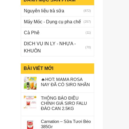
Nguyên liệu trà sữa
(872)
Máy Móc - Dụng cụ pha chế
(257)
Cà Phê
(11)
DỊCH VỤ IN LY - NHỰA -
(70)
KHUÔN
BÀI VIẾT MỚI
🔥HOT: MAMA ROSA
NAY ĐÃ CÓ SIRO NHÃN
THÔNG BÁO ĐIỀU
CHỈNH GIÁ SIRO FALU
ĐÀO CAN 2.5KG
Carnation – Sữa Tươi Béo
385Gr