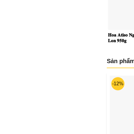
𝐇𝐨𝐚 𝐀𝐭𝐢𝐬𝐨 𝐍
𝐋𝐨𝐧 𝟗𝟓𝟎𝐠
Sản phẩm
-12%