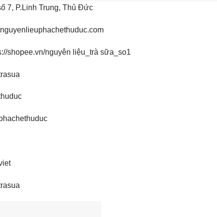
ố 7, P.Linh Trung, Thủ Đức
://nguyenlieuphachethuduc.com
://shopee.vn/nguyên liệu_trà sữa_so1
trasua
thuduc
phachethuduc
iet
trasua