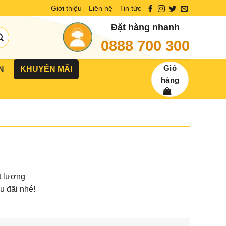
Giới thiệu
Liên hệ
Tin tức
Đặt hàng nhanh
0888 700 300
Giỏ
N
KHUYẾN MÃI
hàng
t lượng
u đãi nhé!