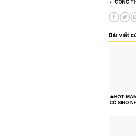
CÔNG TH
Bài viết 
🔥HOT: MA
CÓ SIRO N