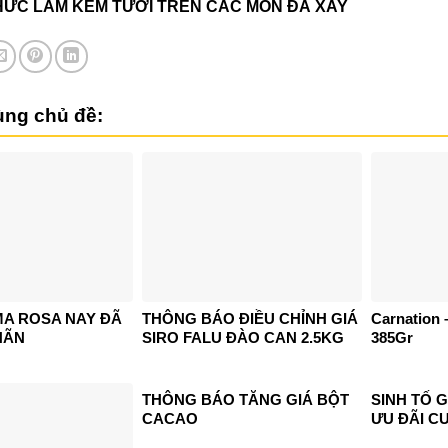
ỨC LÀM KEM TƯƠI TRÊN CÁC MÓN ĐÁ XAY
cùng chủ đề:
MA ROSA NAY ĐÃ
THÔNG BÁO ĐIỀU CHỈNH GIÁ
Carnation 
HÃN
SIRO FALU ĐÀO CAN 2.5KG
385Gr
THÔNG BÁO TĂNG GIÁ BỘT
SINH TỐ 
CACAO
ƯU ĐÃI C