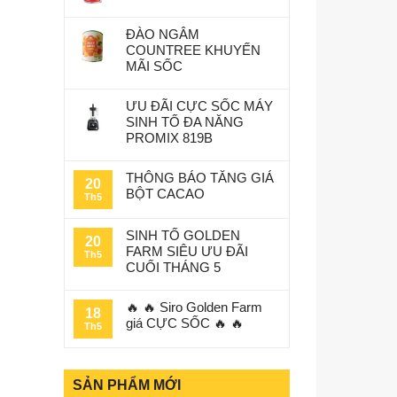
ĐÀO NGÂM
COUNTREE KHUYẾN
MÃI SỐC
ƯU ĐÃI CỰC SỐC MÁY
SINH TỐ ĐA NĂNG
PROMIX 819B
THÔNG BÁO TĂNG GIÁ
20
BỘT CACAO
Th5
SINH TỐ GOLDEN
20
FARM SIÊU ƯU ĐÃI
Th5
CUỐI THÁNG 5
🔥 🔥 Siro Golden Farm
18
giá CỰC SỐC 🔥 🔥
Th5
SẢN PHẨM MỚI