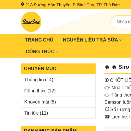
Skip
21A Đường Hàn Thuyên, P. Bình Thọ, TP. Thủ Đức
to
content
Tìm
kiếm:
TRANG CHỦ
NGUYÊN LIỆU TRÀ SỮA
CÔNG THỨC
🔥 🔥 Sir
CHUYÊN MỤC
Thông tin
(14)
🏵
CHỐT LI
👉
Mua 1 thù
Công thức
(12)
👉
Tặng thê
Khuyến mãi
(8)
Samson luôn
💥
Số lượng c
Tin tức
(11)
☎
Liên hệ:
DANH MỤC SẢN PHẨM