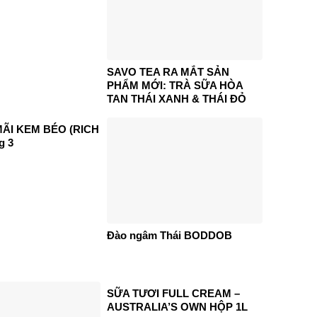
SAVO TEA RA MẮT SẢN
PHẨM MỚI: TRÀ SỮA HÒA
TAN THÁI XANH & THÁI ĐỎ
ÃI KEM BÉO (RICH
g 3
Đào ngâm Thái BODDOB
SỮA TƯƠI FULL CREAM –
AUSTRALIA’S OWN HỘP 1L