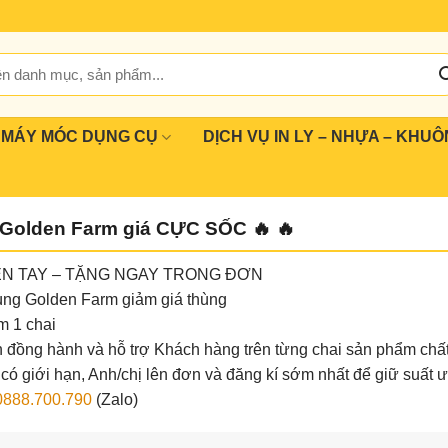
MÁY MÓC DỤNG CỤ
DỊCH VỤ IN LY – NHỰA – KHUÔ
o Golden Farm giá CỰC SỐC 🔥 🔥
ỀN TAY – TẶNG NGAY TRONG ĐƠN
ng Golden Farm giảm giá thùng
m 1 chai
 đồng hành và hỗ trợ Khách hàng trên từng chai sản phẩm chấ
ó giới hạn, Anh/chị lên đơn và đăng kí sớm nhất để giữ suất ư
0888.700.790
(Zalo)