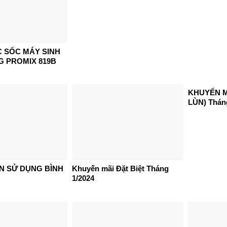
C SỐC MÁY SINH
G PROMIX 819B
KHUYẾN M
LÙN) Thán
 SỬ DỤNG BÌNH
Khuyến mãi Đặt Biệt Tháng
1/2024