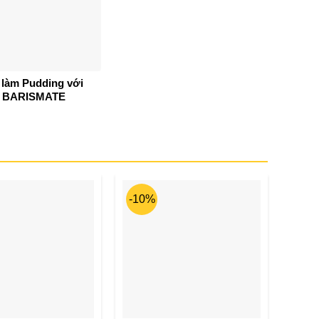
 làm Pudding với
g BARISMATE
-10%