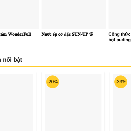
𝐚̂𝐦 𝐖𝐨𝐧𝐝𝐞𝐫𝐅𝐮𝐥𝐥
𝐍𝐮̛𝐨̛́𝐜 𝐞́𝐩 𝐜𝐨̂ đ𝐚̣̆𝐜 𝐒𝐔𝐍-𝐔𝐏 🌸
Công thức
bột pudin
 nổi bật
-20%
-33%