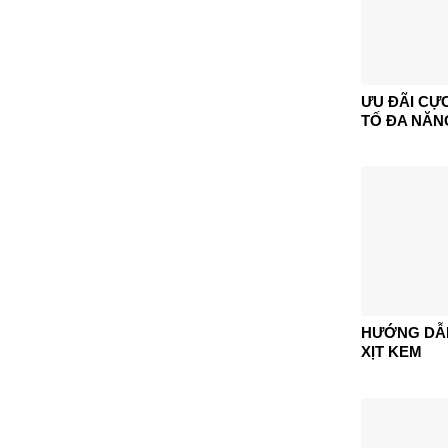
ƯU ĐÃI CỰ
TỐ ĐA NĂN
HƯỚNG DẪN
XỊT KEM