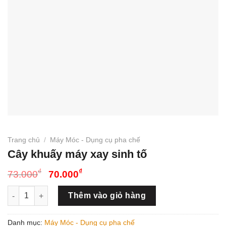
Trang chủ
/
Máy Móc - Dụng cụ pha chế
Cây khuấy máy xay sinh tố
Giá
Giá
₫
₫
73.000
70.000
gốc
hiện
Cây khuấy máy xay sinh tố số lượng
là:
tại
Thêm vào giỏ hàng
73.000₫.
là:
70.000₫.
Danh mục:
Máy Móc - Dụng cụ pha chế