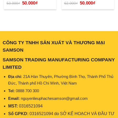
Giá
Giá
Giá
Giá
50.000
₫
50.000
₫
53.000
₫
62.000
₫
gốc
hiện
gốc
hiện
là:
tại
là:
tại
53.000₫.
là:
62.000₫.
là:
50.000₫.
50.000₫.
CÔNG TY TNHH SẢN XUẤT VÀ THƯƠNG MẠI
SAMSON
SAMSON TRADING MANUFACTURING COMPANY
LIMITED
Địa chỉ:
21A Hàn Thuyên, Phường Bình Thọ, Thành Phố Thủ
Đức, Thành phố Hồ Chí Minh, Việt Nam
Tel:
0888 700 300
Email:
nguyenlieuphachesamson@gmail.com
MST:
0316521094
Số GPKD:
0316521094 do SỞ KẾ HOẠCH VÀ ĐẦU TƯ