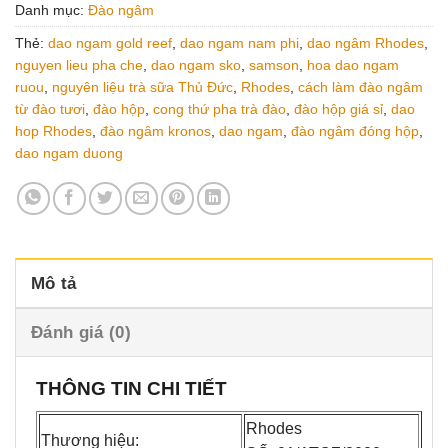
Danh mục:
Đào ngâm
Thẻ:
dao ngam gold reef
,
dao ngam nam phi
,
dao ngâm Rhodes
,
nguyen lieu pha che
,
dao ngam sko
,
samson
,
hoa dao ngam
ruou
,
nguyên liệu trà sữa Thủ Đức
,
Rhodes
,
cách làm đào ngâm
từ đào tươi
,
đào hộp
,
cong thứ pha trà đào
,
đào hộp giá sỉ
,
dao
hop Rhodes
,
đào ngâm kronos
,
dao ngam
,
đào ngâm đóng hộp
,
dao ngam duong
Mô tả
Đánh giá (0)
THÔNG TIN CHI TIẾT
Rhodes
Thương hiệu: