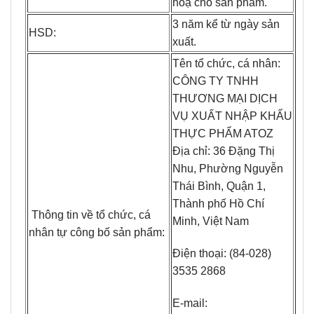
hoạ cho sản phẩm.
3 năm kể từ ngày sản
HSD:
xuất.
Tên tổ chức, cá nhân:
CÔNG TY TNHH
THƯƠNG MẠI DỊCH
VỤ XUẤT NHẬP KHẨU
THỰC PHẨM ATOZ
Địa chỉ: 36 Đặng Thị
Nhu, Phường Nguyễn
Thái Bình, Quận 1,
Thành phố Hồ Chí
Thông tin về tổ chức, cá
Minh, Việt Nam
nhân tự công bố sản phẩm:
Điện thoại: (84-028)
3535 2868
E-mail: