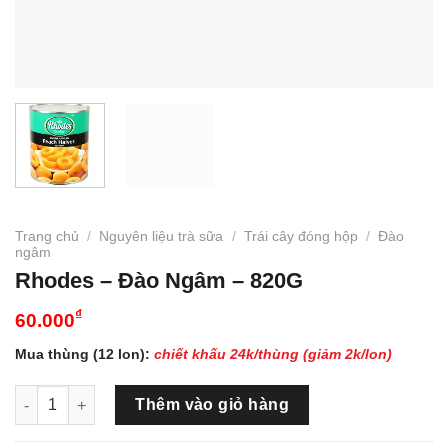
Trang chủ
/
Nguyên liệu trà sữa
/
Trái cây đóng hộp
/
Đào
ngâm
Rhodes – Đào Ngâm – 820G
₫
60.000
Mua thùng (12 lon):
chiết khấu 24k/thùng (giảm 2k/lon)
Rhodes - Đào Ngâm - 820G số lượng
Thêm vào giỏ hàng