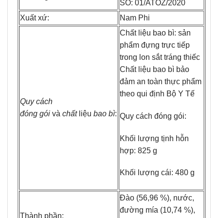
SỐ: 01/ATOZ/2020
Xuất xứ:
Nam Phi
Chất liệu bao bì: sản
phẩm đựng trực tiếp
trong lon sắt tráng thiếc
Chất liệu bao bì bảo
đảm an toàn thực phẩm
theo qui định Bộ Y Tế
Quy
cách
đóng
gói
và
chất
liệu
bao
bì
:
Quy cách đóng gói:
Khối lượng tịnh hỗn
hợp: 825 g
Khối lượng cái: 480 g
Đào (56,96 %), nước,
đường mía (10,74 %),
Thành phần: