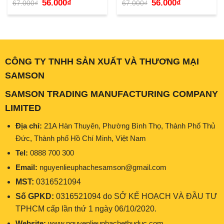
Giá
Giá
Giá
Giá
56.000
₫
56.000
₫
67.000
₫
67.000
₫
gốc
hiện
gốc
hiện
là:
tại
là:
tại
67.000₫.
là:
67.000₫.
là:
56.000₫.
56.000₫.
CÔNG TY TNHH SẢN XUẤT VÀ THƯƠNG MẠI
SAMSON
SAMSON TRADING MANUFACTURING COMPANY
LIMITED
Địa chỉ:
21A Hàn Thuyên, Phường Bình Thọ, Thành Phố Thủ
Đức, Thành phố Hồ Chí Minh, Việt Nam
Tel:
0888 700 300
Email:
nguyenlieuphachesamson@gmail.com
MST:
0316521094
Số GPKD:
0316521094 do SỞ KẾ HOẠCH VÀ ĐẦU TƯ
TPHCM cấp lần thứ 1 ngày 06/10/2020.
Website:
www.nguyenlieuphachethuduc.com