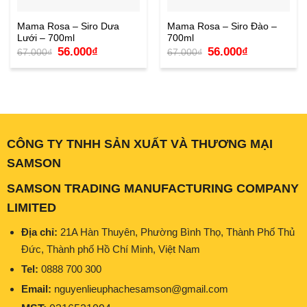
Mama Rosa – Siro Dưa
Mama Rosa – Siro Đào –
Lưới – 700ml
700ml
Giá
Giá
Giá
Giá
56.000
₫
56.000
₫
67.000
₫
67.000
₫
gốc
hiện
gốc
hiện
là:
tại
là:
tại
67.000₫.
là:
67.000₫.
là:
56.000₫.
56.000₫.
CÔNG TY TNHH SẢN XUẤT VÀ THƯƠNG MẠI
SAMSON
SAMSON TRADING MANUFACTURING COMPANY
LIMITED
Địa chỉ:
21A Hàn Thuyên, Phường Bình Thọ, Thành Phố Thủ
Đức, Thành phố Hồ Chí Minh, Việt Nam
Tel:
0888 700 300
Email:
nguyenlieuphachesamson@gmail.com