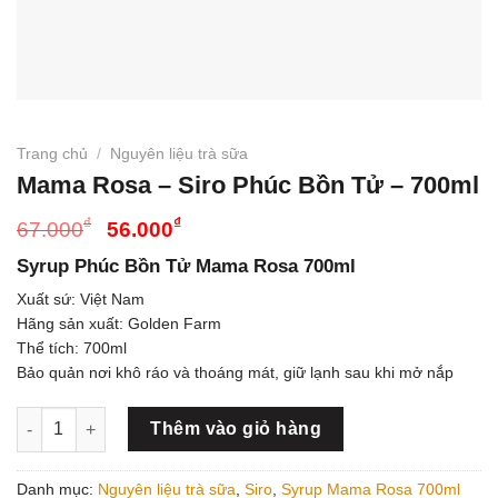
Trang chủ
/
Nguyên liệu trà sữa
Mama Rosa – Siro Phúc Bồn Tử – 700ml
Giá
Giá
₫
₫
67.000
56.000
gốc
hiện
Syrup Phúc Bồn Tử Mama Rosa 700ml
là:
tại
Xuất sứ: Việt Nam
67.000₫.
là:
Hãng sản xuất: Golden Farm
56.000₫.
Thể tích: 700ml
Bảo quản nơi khô ráo và thoáng mát, giữ lạnh sau khi mở nắp
Mama Rosa - Siro Phúc Bồn Tử - 700ml số lượng
Thêm vào giỏ hàng
Danh mục:
Nguyên liệu trà sữa
,
Siro
,
Syrup Mama Rosa 700ml