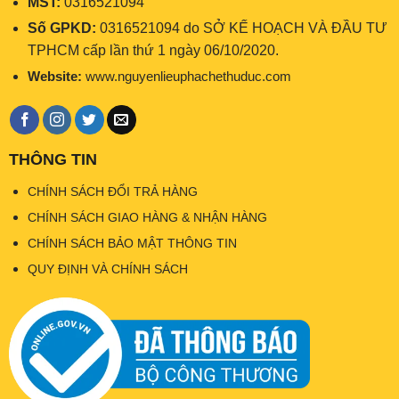
MST:
0316521094
Số GPKD:
0316521094 do SỞ KẾ HOẠCH VÀ ĐẦU TƯ
TPHCM cấp lần thứ 1 ngày 06/10/2020.
Website:
www.nguyenlieuphachethuduc.com
THÔNG TIN
CHÍNH SÁCH ĐỔI TRẢ HÀNG
CHÍNH SÁCH GIAO HÀNG & NHẬN HÀNG
CHÍNH SÁCH BẢO MẬT THÔNG TIN
QUY ĐỊNH VÀ CHÍNH SÁCH