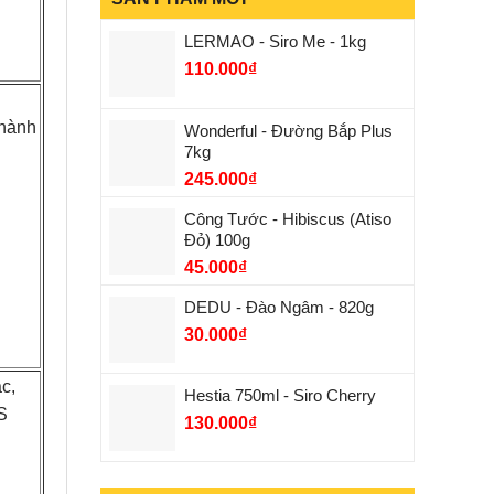
LERMAO - Siro Me - 1kg
110.000
₫
Thành
Wonderful - Đường Bắp Plus
7kg
245.000
₫
Công Tước - Hibiscus (Atiso
Đỏ) 100g
45.000
₫
DEDU - Đào Ngâm - 820g
30.000
₫
c,
Hestia 750ml - Siro Cherry
S
130.000
₫