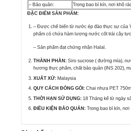
– Bảo quản:
Trong bao bì kín, nơi khô rá
ĐẶC ĐIỂM SẢN PHẨM:
– Được chế biến từ nước ép đào thực sự của Ý
phẩm có chứa hàm lượng nước cốt trái cây tươi
– Sản phẩm đạt chứng nhận Halal.
THÀNH PHẦN:
Siro sucrose ( đường mía), nướ
hương thực phẩm, chất bảo quản (INS 202), m
XUẤT XỨ:
Malaysia
QUY CÁCH ĐÓNG GÓI:
Chai nhựa PET 750ml.
THỜI HẠN SỬ DỤNG:
18 Tháng kể từ ngày sả
ĐIỀU KIỆN BẢO QUẢN:
Trong bao bì kín, nơi 