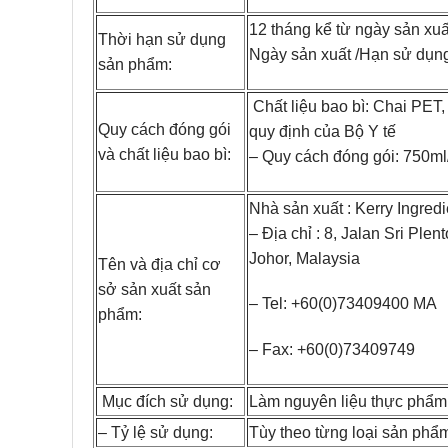
12 tháng kể từ ngày sản xuấ
Thời hạn sử dụng
Ngày sản xuất /Hạn sử dụng
sản phẩm:
Chất liệu bao bì: Chai PET,
Quy cách đóng gói
quy định của Bộ Y tế
và chất liệu bao bì:
– Quy cách đóng gói: 750ml/
Nhà sản xuất : Kerry Ingre
– Địa chỉ : 8, Jalan Sri Ple
Johor, Malaysia
Tên và địa chỉ cơ
sở sản xuất sản
– Tel: +60(0)73409400 MA
phẩm:
– Fax: +60(0)73409749
Mục đích sử dụng:
Làm nguyên liệu thực phẩm,
– Tỷ lệ sử dụng:
Tùy theo từng loại sản phẩ