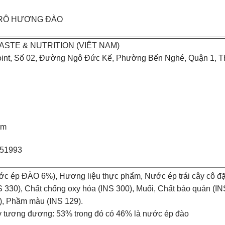
SI RÔ HƯƠNG ĐÀO
STE & NUTRITION (VIỆT NAM)
Point, Số 02, Đường Ngô Đức Kế, Phường Bến Nghé, Quận 1, 
om
351993
ớc ép ĐÀO 6%), Hương liệu thực phẩm, Nước ép trái cây cô đặ
S 330), Chất chống oxy hóa (INS 300), Muối, Chất bảo quản (IN
5), Phầm màu (INS 129).
y tương đương: 53% trong đó có 46% là nước ép đào