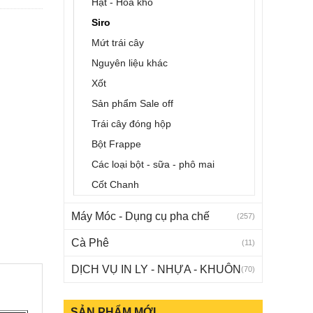
Hạt - Hoa khô
Siro
Mứt trái cây
Nguyên liệu khác
Xốt
Sản phẩm Sale off
Trái cây đóng hộp
Bột Frappe
Các loại bột - sữa - phô mai
Cốt Chanh
Máy Móc - Dụng cụ pha chế
(257)
Cà Phê
(11)
DỊCH VỤ IN LY - NHỰA - KHUÔN
(70)
SẢN PHẨM MỚI