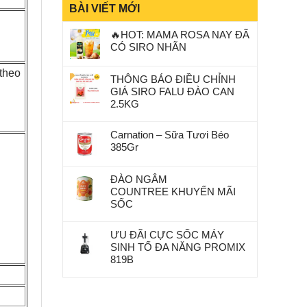
BÀI VIẾT MỚI
🔥HOT: MAMA ROSA NAY ĐÃ
CÓ SIRO NHÃN
 theo
THÔNG BÁO ĐIỀU CHỈNH
GIÁ SIRO FALU ĐÀO CAN
2.5KG
Carnation – Sữa Tươi Béo
385Gr
ĐÀO NGÂM
COUNTREE KHUYẾN MÃI
SỐC
ƯU ĐÃI CỰC SỐC MÁY
SINH TỐ ĐA NĂNG PROMIX
819B