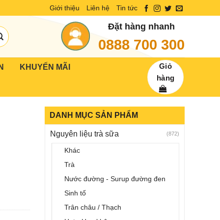
Giới thiệu
Liên hệ
Tin tức
Đặt hàng nhanh
0888 700 300
Giỏ
N
KHUYẾN MÃI
hàng
DANH MỤC SẢN PHẨM
Nguyên liệu trà sữa
(872)
Khác
Trà
Nước đường - Surup đường đen
Sinh tố
Trân châu / Thạch