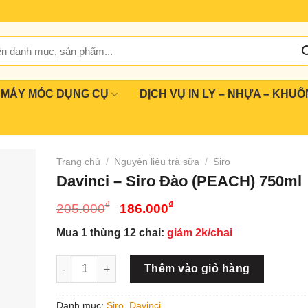
MÁY MÓC DỤNG CỤ
DỊCH VỤ IN LY – NHỰA – KHUÔ
Trang chủ
/
Nguyên liệu trà sữa
/
Siro
Davinci – Siro Đào (PEACH) 750ml
Giá
Giá
₫
₫
205.000
186.000
gốc
hiện
Mua 1 thùng 12 chai:
giảm 2k/chai
là:
tại
205.000₫.
là:
Davinci - Siro Đào (PEACH) 750ml số lượng
Thêm vào giỏ hàng
186.000₫.
Danh mục:
Siro
,
Davinci