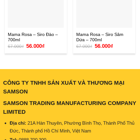
Mama Rosa – Siro Đào –
Mama Rosa – Siro Sâm
700ml
Dứa – 700ml
Giá
Giá
Giá
Giá
56.000
₫
56.000
₫
67.000
₫
67.000
₫
gốc
hiện
gốc
hiện
là:
tại
là:
tại
67.000₫.
là:
67.000₫.
là:
56.000₫.
56.000₫.
CÔNG TY TNHH SẢN XUẤT VÀ THƯƠNG MẠI
SAMSON
SAMSON TRADING MANUFACTURING COMPANY
LIMITED
Địa chỉ:
21A Hàn Thuyên, Phường Bình Thọ, Thành Phố Thủ
Đức, Thành phố Hồ Chí Minh, Việt Nam
Tel:
0888 700 300