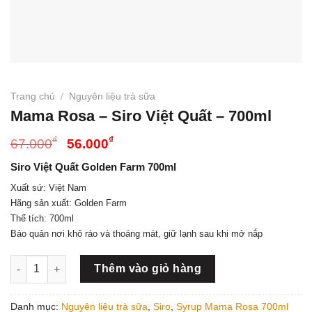
Trang chủ
/
Nguyên liệu trà sữa
Mama Rosa – Siro Việt Quất – 700ml
Giá
Giá
₫
₫
67.000
56.000
gốc
hiện
Siro Việt Quất Golden Farm 700ml
là:
tại
67.000₫.
là:
Xuất sứ: Việt Nam
Hãng sản xuất: Golden Farm
56.000₫.
Thể tích: 700ml
Bảo quản nơi khô ráo và thoáng mát, giữ lạnh sau khi mở nắp
Mama Rosa - Siro Việt Quất - 700ml số lượng
Thêm vào giỏ hàng
Danh mục:
Nguyên liệu trà sữa
,
Siro
,
Syrup Mama Rosa 700ml