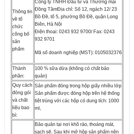
Công ty TNHH Đầu tư và Thương mại
Đồng TâmĐịa chỉ: Số 12, ngách 12/ 23
Thông tin
Bồ Đề, tổ 5, phường Bồ Đề, quận Long
về tổ
Biên, Hà Nội
chức
Điện thoại: 0243 932 9700/ Fax: 0243
công bố
932 9701
sản
phẩm
Mã số doanh nghiệp (MST): 0105032376
Thành
100 % sữa dừa (không có chất bảo
phần:
quản)
Quy cách
Sản phẩm đóng trong hộp giấy nhiều lớp
đóng gói
Sản phẩm được đóng hộp trên hệ thống
và chất
tiệt trùng với các hộp có dung tích: 1000
liệu bao
ml,
bì:
Bảo quản tại nơi khô ráo, thoáng mát,
sạch sẽ. Sau khi mở hộp sản phẩm nên