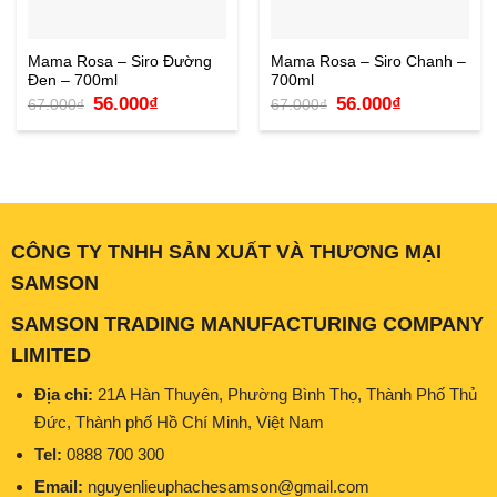
Mama Rosa – Siro Đường
Mama Rosa – Siro Chanh –
Đen – 700ml
700ml
Giá
Giá
Giá
Giá
56.000
₫
56.000
₫
67.000
₫
67.000
₫
gốc
hiện
gốc
hiện
là:
tại
là:
tại
67.000₫.
là:
67.000₫.
là:
56.000₫.
56.000₫.
CÔNG TY TNHH SẢN XUẤT VÀ THƯƠNG MẠI
SAMSON
SAMSON TRADING MANUFACTURING COMPANY
LIMITED
Địa chỉ:
21A Hàn Thuyên, Phường Bình Thọ, Thành Phố Thủ
Đức, Thành phố Hồ Chí Minh, Việt Nam
Tel:
0888 700 300
Email:
nguyenlieuphachesamson@gmail.com