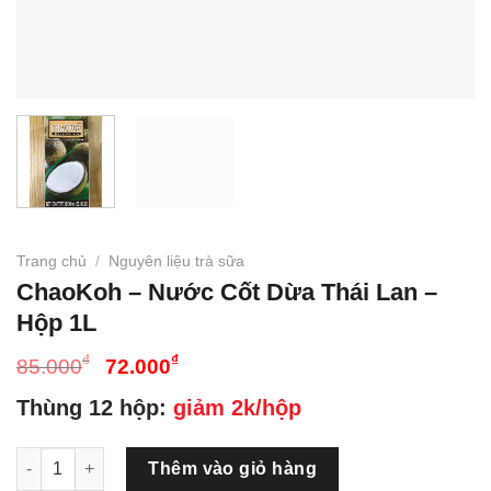
Trang chủ
/
Nguyên liệu trà sữa
ChaoKoh – Nước Cốt Dừa Thái Lan –
Hộp 1L
Giá
Giá
₫
₫
85.000
72.000
gốc
hiện
Thùng 12 hộp:
giảm 2k/hộp
là:
tại
85.000₫.
là:
ChaoKoh - Nước Cốt Dừa Thái Lan - Hộp 1L số lượng
72.000₫.
Thêm vào giỏ hàng