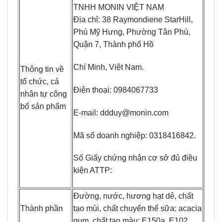
TNHH MONIN VIỆT NAM
Địa chỉ: 38 Raymondiene StarHill,
Phú Mỹ Hưng, Phường Tân Phú,
Quận 7, Thành phố Hồ
Chí Minh, Việt Nam.
Thông tin về
tổ chức, cá
Điện thoại: 0984067733
nhân tự công
bố sản phẩm
E-mail: ddduy@monin.com
Mã số doanh nghiệp: 0318416842.
Số Giấy chứng nhận cơ sở đủ điều
kiện ATTP:
Đường, nước, hương hạt dẻ, chất
Thành phần
tạo mùi, chất chuyển thể sữa: acacia
gum, chất tạo màu: E150a, E102