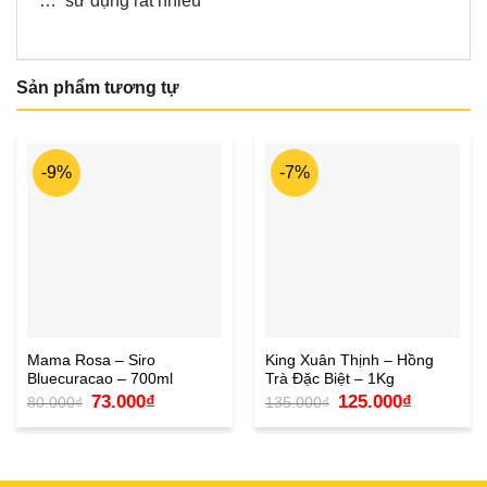
… sử dụng rất nhiều
Sản phẩm tương tự
-9%
-7%
Mama Rosa – Siro
King Xuân Thịnh – Hồng
Bluecuracao – 700ml
Trà Đặc Biệt – 1Kg
Giá
Giá
Giá
Giá
73.000
₫
125.000
₫
80.000
₫
135.000
₫
gốc
hiện
gốc
hiện
là:
tại
là:
tại
80.000₫.
là:
135.000₫.
là:
73.000₫.
125.000₫.