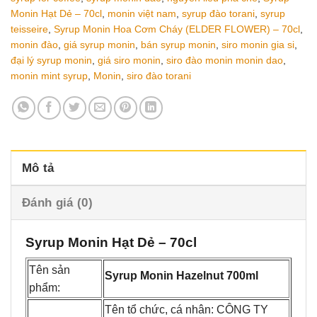
Monin Hạt Dẻ – 70cl
,
monin việt nam
,
syrup đào torani
,
syrup
teisseire
,
Syrup Monin Hoa Cơm Cháy (ELDER FLOWER) – 70cl
,
monin đào
,
giá syrup monin
,
bán syrup monin
,
siro monin gia si
,
đại lý syrup monin
,
giá siro monin
,
siro đào monin monin dao
,
monin mint syrup
,
Monin
,
siro đào torani
Mô tả
Đánh giá (0)
Syrup Monin Hạt Dẻ – 70cl
Tên sản
Syrup Monin Hazelnut 700ml
phẩm:
Tên tổ chức, cá nhân: CÔNG TY