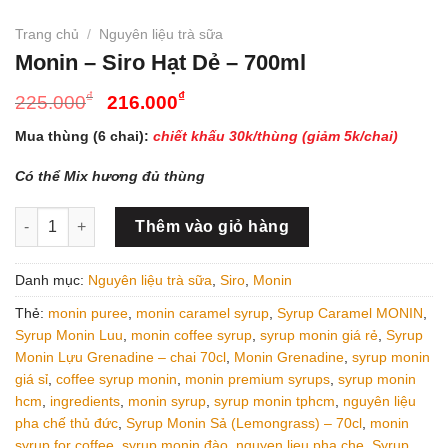
Trang chủ
/
Nguyên liệu trà sữa
Monin – Siro Hạt Dẻ – 700ml
Giá
Giá
₫
₫
225.000
216.000
gốc
hiện
Mua thùng (6 chai):
chiết khấu 30k/thùng (giảm 5k/chai)
là:
tại
225.000₫.
là:
Có thể Mix hương đủ thùng
216.000₫.
Monin - Siro Hạt Dẻ - 700ml số lượng
Thêm vào giỏ hàng
Danh mục:
Nguyên liệu trà sữa
,
Siro
,
Monin
Thẻ:
monin puree
,
monin caramel syrup
,
Syrup Caramel MONIN
,
Syrup Monin Luu
,
monin coffee syrup
,
syrup monin giá rẻ
,
Syrup
Monin Lựu Grenadine – chai 70cl
,
Monin Grenadine
,
syrup monin
giá sỉ
,
coffee syrup monin
,
monin premium syrups
,
syrup monin
hcm
,
ingredients
,
monin syrup
,
syrup monin tphcm
,
nguyên liệu
pha chế thủ đức
,
Syrup Monin Sả (Lemongrass) – 70cl
,
monin
syrup for coffee
,
syrup monin đào
,
nguyen lieu pha che
,
Syrup