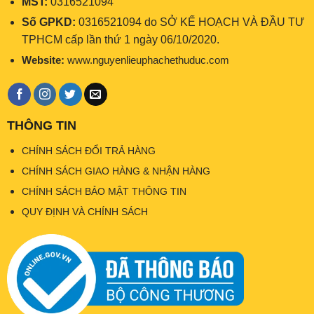
MST:
0316521094
Số GPKD:
0316521094 do SỞ KẾ HOẠCH VÀ ĐẦU TƯ
TPHCM cấp lần thứ 1 ngày 06/10/2020.
Website:
www.nguyenlieuphachethuduc.com
THÔNG TIN
CHÍNH SÁCH ĐỔI TRẢ HÀNG
CHÍNH SÁCH GIAO HÀNG & NHẬN HÀNG
CHÍNH SÁCH BẢO MẬT THÔNG TIN
QUY ĐỊNH VÀ CHÍNH SÁCH