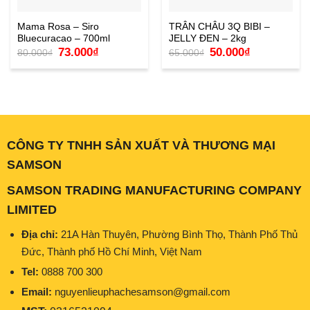
Mama Rosa – Siro
TRÂN CHÂU 3Q BIBI –
Bluecuracao – 700ml
JELLY ĐEN – 2kg
Giá
Giá
Giá
Giá
73.000
₫
50.000
₫
80.000
₫
65.000
₫
gốc
hiện
gốc
hiện
là:
tại
là:
tại
80.000₫.
là:
65.000₫.
là:
73.000₫.
50.000₫.
CÔNG TY TNHH SẢN XUẤT VÀ THƯƠNG MẠI
SAMSON
SAMSON TRADING MANUFACTURING COMPANY
LIMITED
Địa chỉ:
21A Hàn Thuyên, Phường Bình Thọ, Thành Phố Thủ
Đức, Thành phố Hồ Chí Minh, Việt Nam
Tel:
0888 700 300
Email:
nguyenlieuphachesamson@gmail.com