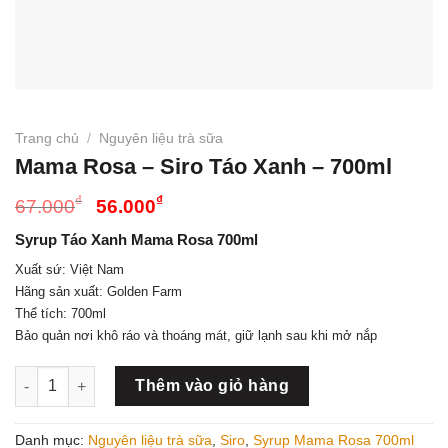
Trang chủ
/
Nguyên liệu trà sữa
Mama Rosa – Siro Táo Xanh – 700ml
Giá
Giá
₫
₫
67.000
56.000
gốc
hiện
Syrup Táo Xanh Mama Rosa 700ml
là:
tại
67.000₫.
là:
Xuất sứ: Việt Nam
Hãng sản xuất: Golden Farm
56.000₫.
Thể tích: 700ml
Bảo quản nơi khô ráo và thoáng mát, giữ lạnh sau khi mở nắp
Mama Rosa - Siro Táo Xanh - 700ml số lượng
Thêm vào giỏ hàng
Danh mục:
Nguyên liệu trà sữa
,
Siro
,
Syrup Mama Rosa 700ml