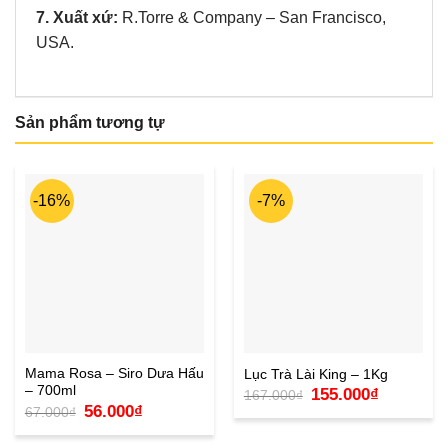
7. Xuất xứ:
R.Torre & Company – San Francisco,
USA.
Sản phẩm tương tự
-16%
-7%
Mama Rosa – Siro Dưa Hấu
Lục Trà Lài King – 1Kg
– 700ml
Giá
Giá
155.000
₫
167.000
₫
gốc
hiện
Giá
Giá
56.000
₫
67.000
₫
là:
tại
gốc
hiện
167.000₫.
là:
là:
tại
155.000₫.
67.000₫.
là: