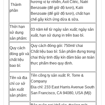
hương vị tự nhiên, Axit Citric, Natri
Thành
Benzoate (để giữ độ tươi), Kalii
phần
Benzoate (để giữ độ tươi), chất hạn
chế gây kích ứng dừa & sữa.
Thời hạn
03 năm kể từ ngày sản xuất; ngày sản
sử dụng
xuất, hạn sử dụng in trên bao bì.
sản phẩm:
Quy cách đóng gói: 750ml/ chai
Quy cách
Chất liệu bao bì: Sản phẩm đựng trong
đóng gói và
chai thủy tinh đậy kín đảm bảo an toàn
chất liệu
thực phẩm theo quy định.
bao bì:
Tên công ty sản xuất: R. Torre &
Tên và địa
Company
chỉ cơ sở
Địa chỉ: 233 East Harris Avenue South
sản xuất
San Francisco, CA 94080, USA (Mỹ)
sản phẩm: