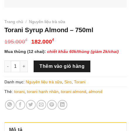
Trang chủ
/
Nguyên liệu trà sữa
Torani Syrup Almond – 750ml
Giá
Giá
₫
₫
195.000
182.000
gốc
hiện
Mua thùng (12 chai):
chiết khấu 60k/thùng (giảm 2k/chai)
là:
tại
195.000₫.
là:
Torani Syrup Almond – 750ml số lượng
Thêm vào giỏ hàng
182.000₫.
Danh mục:
Nguyên liệu trà sữa
,
Siro
,
Torani
Thẻ:
torani
,
torani hạnh nhân
,
torani almond
,
almond
Mô tả