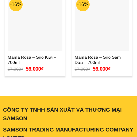
-16%
-16%
Mama Rosa – Siro Kiwi –
Mama Rosa – Siro Sâm
700ml
Dứa – 700ml
Giá
Giá
Giá
Giá
56.000
₫
56.000
₫
67.000
₫
67.000
₫
gốc
hiện
gốc
hiện
là:
tại
là:
tại
67.000₫.
là:
67.000₫.
là:
56.000₫.
56.000₫.
CÔNG TY TNHH SẢN XUẤT VÀ THƯƠNG MẠI
SAMSON
SAMSON TRADING MANUFACTURING COMPANY