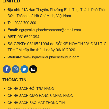
LIMITED
Địa chỉ:
21A Hàn Thuyên, Phường Bình Thọ, Thành Phố Thủ
Đức, Thành phố Hồ Chí Minh, Việt Nam
Tel:
0888 700 300
Email:
nguyenlieuphachesamson@gmail.com
MST:
0316521094
Số GPKD:
0316521094 do SỞ KẾ HOẠCH VÀ ĐẦU TƯ
TPHCM cấp lần thứ 1 ngày 06/10/2020.
Website:
www.nguyenlieuphachethuduc.com
THÔNG TIN
CHÍNH SÁCH ĐỔI TRẢ HÀNG
CHÍNH SÁCH GIAO HÀNG & NHẬN HÀNG
CHÍNH SÁCH BẢO MẬT THÔNG TIN