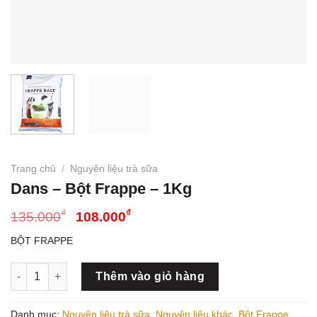
Trang chủ
/
Nguyên liệu trà sữa
Dans – Bột Frappe – 1Kg
Giá
Giá
₫
₫
135.000
108.000
gốc
hiện
BỘT FRAPPE
là:
tại
135.000₫.
là:
Dans - Bột Frappe - 1Kg số lượng
Thêm vào giỏ hàng
108.000₫.
Danh mục:
Nguyên liệu trà sữa
,
Nguyên liệu khác
,
Bột Frappe