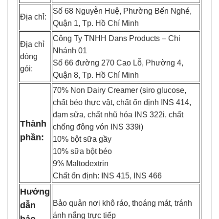
Số 68 Nguyễn Huệ, Phường Bến Nghé,
Địa chỉ:
Quận 1, Tp. Hồ Chí Minh
Công Ty TNHH Dans Products – Chi
Địa chỉ
Nhánh 01
đóng
Số 66 đường 270 Cao Lỗ, Phường 4,
gói:
Quận 8, Tp. Hồ Chí Minh
70% Non Dairy Creamer (siro glucose,
chất béo thực vật, chất ổn định INS 414,
đạm sữa, chất nhũ hóa INS 322i, chất
Thành
chống đông vón INS 339i)
phần:
10% bột sữa gầy
10% sữa bột béo
9% Maltodextrin
Chất ổn định: INS 415, INS 466
Hướng
Bảo quản nơi khô ráo, thoáng mát, tránh
dẫn
ánh nắng trực tiếp
bảo