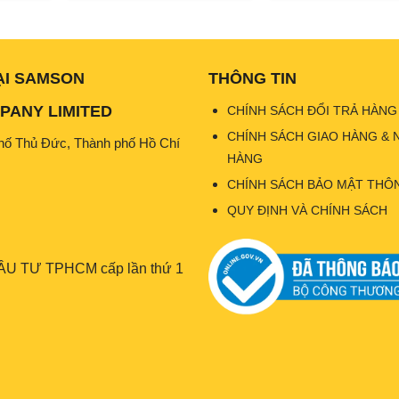
67.000₫.
là:
67.000₫.
là:
000₫.
56.000₫.
56
ẠI SAMSON
THÔNG TIN
ANY LIMITED
CHÍNH SÁCH ĐỔI TRẢ HÀNG
CHÍNH SÁCH GIAO HÀNG & 
hố Thủ Đức, Thành phố Hồ Chí
HÀNG
CHÍNH SÁCH BẢO MẬT THÔN
QUY ĐỊNH VÀ CHÍNH SÁCH
U TƯ TPHCM cấp lần thứ 1