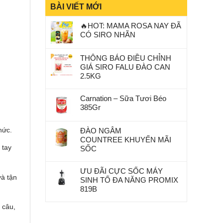
BÀI VIẾT MỚI
🔥HOT: MAMA ROSA NAY ĐÃ
CÓ SIRO NHÃN
THÔNG BÁO ĐIỀU CHỈNH
GIÁ SIRO FALU ĐÀO CAN
2.5KG
Carnation – Sữa Tươi Béo
385Gr
hức.
ĐÀO NGÂM
COUNTREE KHUYẾN MÃI
 tay
SỐC
ƯU ĐÃI CỰC SỐC MÁY
và tận
SINH TỐ ĐA NĂNG PROMIX
819B
 câu,