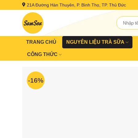
Skip
21A Đường Hàn Thuyên, P. Bình Thọ, TP. Thủ Đức
to
content
Tìm
kiếm:
TRANG CHỦ
NGUYÊN LIỆU TRÀ SỮA
CÔNG THỨC
-16%