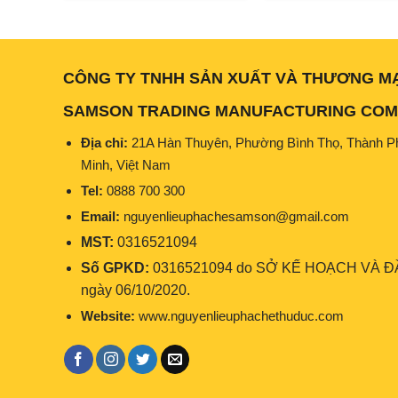
67.000₫.
là:
65.000₫.
là:
56.000₫.
50.
CÔNG TY TNHH SẢN XUẤT VÀ THƯƠNG M
SAMSON TRADING MANUFACTURING COMP
Địa chỉ:
21A Hàn Thuyên, Phường Bình Thọ, Thành P
Minh, Việt Nam
Tel:
0888 700 300
Email:
nguyenlieuphachesamson@gmail.com
MST:
0316521094
Số GPKD:
0316521094 do SỞ KẾ HOẠCH VÀ ĐẦ
ngày 06/10/2020.
Website:
www.nguyenlieuphachethuduc.com