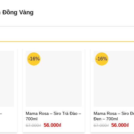
h Đồng Vàng
-16%
-16%
–
Mama Rosa – Siro Trà Đào –
Mama Rosa – Siro 
700ml
Đen – 700ml
Giá
Giá
Giá
Gi
56.000
₫
56.000
₫
67.000
₫
67.000
₫
n
gốc
hiện
gốc
hi
là:
tại
là:
tại