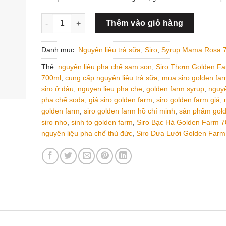
Mama Rosa - Siro Thơm - 700ml số lượng
Thêm vào giỏ hàng
Danh mục:
Nguyên liệu trà sữa
,
Siro
,
Syrup Mama Rosa 
Thẻ:
nguyên liệu pha chế sam son
,
Siro Thơm Golden F
700ml
,
cung cấp nguyên liệu trà sữa
,
mua siro golden fa
siro ở đâu
,
nguyen lieu pha che
,
golden farm syrup
,
nguyê
pha chế soda
,
giá siro golden farm
,
siro golden farm giá
,
golden farm
,
siro golden farm hồ chí minh
,
sản phẩm gold
siro nho
,
sinh to golden farm
,
Siro Bạc Hà Golden Farm 
nguyên liệu pha chế thủ đức
,
Siro Dưa Lưới Golden Farm