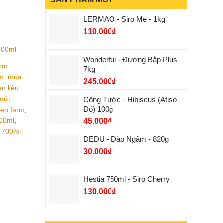
LERMAO - Siro Me - 1kg
110.000
₫
700ml
Wonderful - Đường Bắp Plus
arm
7kg
rm
,
mua
245.000
₫
n liệu
mứt
Công Tước - Hibiscus (Atiso
Đỏ) 100g
en farm
,
700ml
,
45.000
₫
 700ml
DEDU - Đào Ngâm - 820g
30.000
₫
Hestia 750ml - Siro Cherry
130.000
₫