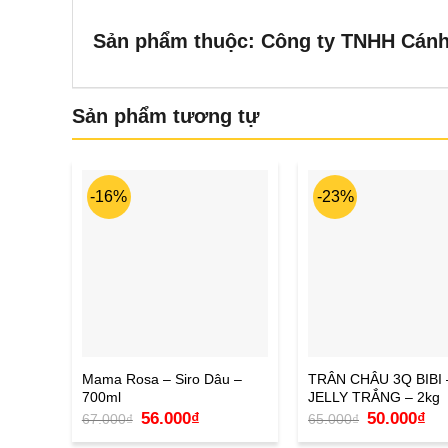
Sản phẩm thuộc: Công ty TNHH Cán
Sản phẩm tương tự
-16%
-23%
Mama Rosa – Siro Dâu –
TRÂN CHÂU 3Q BIBI 
700ml
JELLY TRẮNG – 2kg
Giá
Giá
Giá
Giá
56.000
₫
50.000
₫
67.000
₫
65.000
₫
gốc
hiện
gốc
hiệ
là:
tại
là:
tại