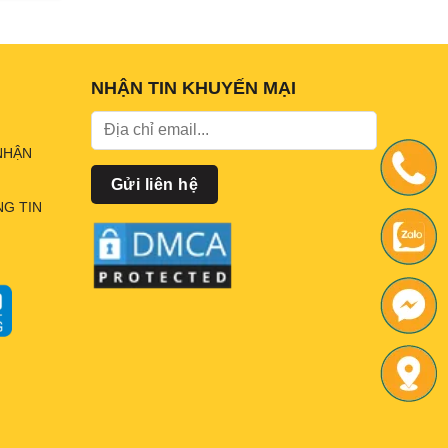
130.000₫.
là:
135.000₫.
.000₫.
107.000₫.
NHẬN TIN KHUYẾN MẠI
NHẬN
G TIN