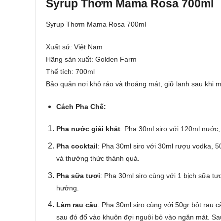
Syrup Thơm Mama Rosa 700ml
Syrup Thơm Mama Rosa 700ml
Xuất sứ: Việt Nam
Hãng sản xuất: Golden Farm
Thể tích: 700ml
Bảo quản nơi khô ráo và thoáng mát, giữ lạnh sau khi 
Cách Pha Chế:
Pha nước giải khát
: Pha 30ml siro với 120ml nước,
Pha cocktail
: Pha 30ml siro với 30ml rượu vodka, 
và thưởng thức thành quả.
Pha sữa tươi
: Pha 30ml siro cùng với 1 bịch sữa t
hưởng.
Làm rau câu
: Pha 30ml siro cùng với 50gr bột rau 
sau đó đổ vào khuôn đợi nguôi bỏ vào ngăn mát. Sa