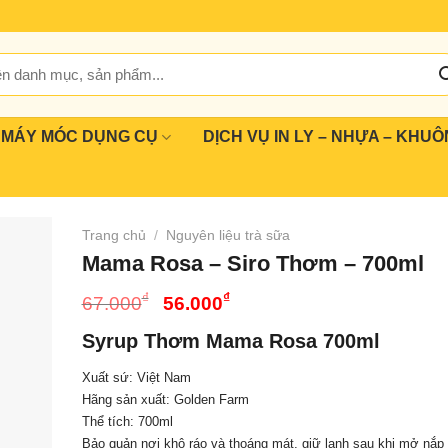
MÁY MÓC DỤNG CỤ
DỊCH VỤ IN LY – NHỰA – KHUÔ
Trang chủ
/
Nguyên liệu trà sữa
Mama Rosa – Siro Thơm – 700ml
Giá
Giá
₫
₫
67.000
56.000
gốc
hiện
Syrup Thơm Mama Rosa 700ml
là:
tại
67.000₫.
là:
Xuất sứ: Việt Nam
56.000₫.
Hãng sản xuất: Golden Farm
Thể tích: 700ml
Bảo quản nơi khô ráo và thoáng mát, giữ lạnh sau khi mở nắp