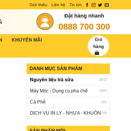
Giới thiệu
Liên hệ
Tin tức
Đặt hàng nhanh
0888 700 300
Giỏ
N
KHUYẾN MÃI
hàng
DANH MỤC SẢN PHẨM
Nguyên liệu trà sữa
(872)
Máy Móc - Dụng cụ pha chế
(257)
Cà Phê
(11)
DỊCH VỤ IN LY - NHỰA - KHUÔN
(70)
SẢN PHẨM MỚI