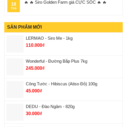
🔥 🔥 Siro Golden Farm giá CỰC SỐC 🔥 🔥
18
Th5
SẢN PHẨM MỚI
LERMAO - Siro Me - 1kg
110.000
₫
Wonderful - Đường Bắp Plus 7kg
245.000
₫
Công Tước - Hibiscus (Atiso Đỏ) 100g
45.000
₫
DEDU - Đào Ngâm - 820g
30.000
₫