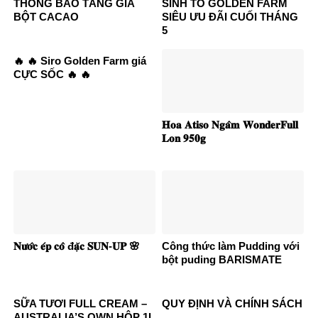
THÔNG BÁO TĂNG GIÁ
SINH TỐ GOLDEN FARM
BỘT CACAO
SIÊU ƯU ĐÃI CUỐI THÁNG
5
🔥 🔥 Siro Golden Farm giá
CỰC SỐC 🔥 🔥
𝐇𝐨𝐚 𝐀𝐭𝐢𝐬𝐨 𝐍𝐠𝐚̂𝐦 𝐖𝐨𝐧𝐝𝐞𝐫𝐅𝐮𝐥𝐥
𝐋𝐨𝐧 𝟗𝟓𝟎𝐠
𝐍𝐮̛𝐨̛́𝐜 𝐞́𝐩 𝐜𝐨̂ đ𝐚̣̆𝐜 𝐒𝐔𝐍-𝐔𝐏 🌸
Công thức làm Pudding với
bột puding BARISMATE
SỮA TƯƠI FULL CREAM –
QUY ĐỊNH VÀ CHÍNH SÁCH
AUSTRALIA’S OWN HỘP 1L