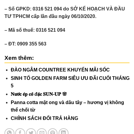
– Số GPKD: 0316 521 094 do SỞ KẾ HOẠCH VÀ ĐẦU
TƯ TPHCM cấp lần đầu ngày 06/10/2020.
– Mã số thuế: 0316 521 094
– ĐT: 0909 355 563
Xem thêm:
ĐÀO NGÂM COUNTREE KHUYẾN MÃI SỐC
SINH TỐ GOLDEN FARM SIÊU ƯU ĐÃI CUỐI THÁNG
5
𝐍𝐮̛𝐨̛́𝐜 𝐞́𝐩 𝐜𝐨̂ đ𝐚̣̆𝐜 𝐒𝐔𝐍-𝐔𝐏 🌸
Panna cotta mật ong và dâu tây – hương vị không
thể chối từ
CHÍNH SÁCH ĐỔI TRẢ HÀNG