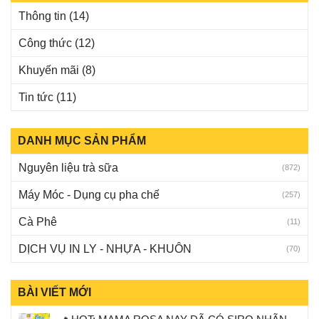
Thông tin
(14)
Công thức
(12)
Khuyến mãi
(8)
Tin tức
(11)
DANH MỤC SẢN PHẨM
Nguyên liệu trà sữa
(872)
Máy Móc - Dụng cụ pha chế
(257)
Cà Phê
(11)
DỊCH VỤ IN LY - NHỰA - KHUÔN
(70)
BÀI VIẾT MỚI