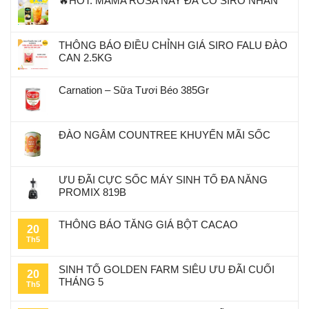
🔥HOT: MAMA ROSA NAY ĐÃ CÓ SIRO NHÃN
THÔNG BÁO ĐIỀU CHỈNH GIÁ SIRO FALU ĐÀO
CAN 2.5KG
Carnation – Sữa Tươi Béo 385Gr
ĐÀO NGÂM COUNTREE KHUYẾN MÃI SỐC
ƯU ĐÃI CỰC SỐC MÁY SINH TỐ ĐA NĂNG
PROMIX 819B
THÔNG BÁO TĂNG GIÁ BỘT CACAO
20
Th5
SINH TỐ GOLDEN FARM SIÊU ƯU ĐÃI CUỐI
20
THÁNG 5
Th5