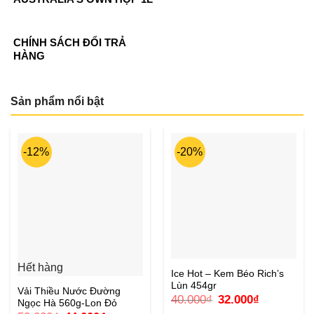
CHÍNH SÁCH ĐỔI TRẢ
HÀNG
Sản phẩm nổi bật
-12%
-20%
Hết hàng
Ice Hot – Kem Béo Rich’s
Lùn 454gr
Vải Thiều Nước Đường
Giá
Giá
40.000
₫
32.000
₫
Ngọc Hà 560g-Lon Đỏ
gốc
hiện