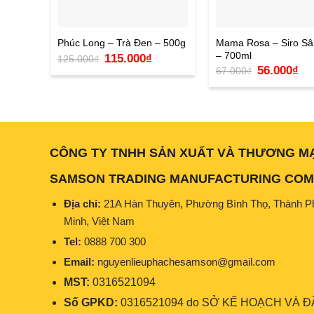
Mama Rosa – Siro S
Phúc Long – Trà Đen – 500g
– 700ml
Giá
Giá
115.000
₫
125.000
₫
gốc
hiện
Giá
Giá
56.000
₫
67.000
₫
là:
tại
gốc
hiệ
125.000₫.
là:
là:
tại
115.000₫.
67.000₫.
là:
56.
CÔNG TY TNHH SẢN XUẤT VÀ THƯƠNG M
SAMSON TRADING MANUFACTURING COMP
Địa chỉ:
21A Hàn Thuyên, Phường Bình Thọ, Thành P
Minh, Việt Nam
Tel:
0888 700 300
Email:
nguyenlieuphachesamson@gmail.com
MST:
0316521094
Số GPKD:
0316521094 do SỞ KẾ HOẠCH VÀ ĐẦ