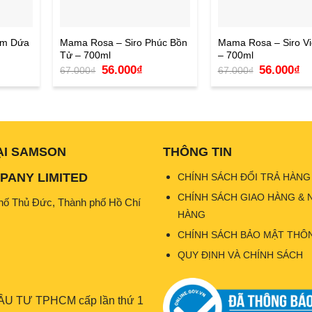
âm Dứa
Mama Rosa – Siro Phúc Bồn
Mama Rosa – Siro Vi
Tử – 700ml
– 700ml
Giá
Giá
Giá
Gi
56.000
₫
56.000
₫
67.000
₫
67.000
₫
n
gốc
hiện
gốc
hi
là:
tại
là:
tại
67.000₫.
là:
67.000₫.
là:
000₫.
56.000₫.
56
ẠI SAMSON
THÔNG TIN
ANY LIMITED
CHÍNH SÁCH ĐỔI TRẢ HÀNG
CHÍNH SÁCH GIAO HÀNG & 
hố Thủ Đức, Thành phố Hồ Chí
HÀNG
CHÍNH SÁCH BẢO MẬT THÔN
QUY ĐỊNH VÀ CHÍNH SÁCH
U TƯ TPHCM cấp lần thứ 1