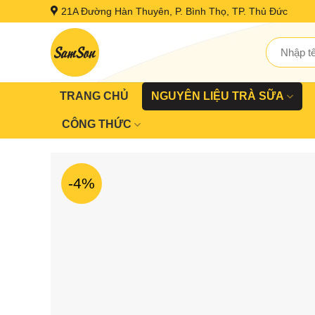
Skip
21A Đường Hàn Thuyên, P. Bình Thọ, TP. Thủ Đức
to
content
Tìm
kiếm:
TRANG CHỦ
NGUYÊN LIỆU TRÀ SỮA
CÔNG THỨC
-4%