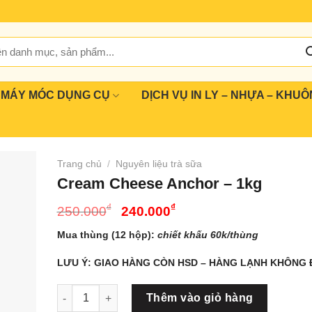
MÁY MÓC DỤNG CỤ
DỊCH VỤ IN LY – NHỰA – KHUÔ
Trang chủ
/
Nguyên liệu trà sữa
Cream Cheese Anchor – 1kg
Giá
Giá
₫
₫
250.000
240.000
gốc
hiện
Mua thùng (12 hộp):
chiết khấu 60k/thùng
là:
tại
250.000₫.
là:
LƯU Ý: GIAO HÀNG CÒN HSD – HÀNG LẠNH KHÔNG 
240.000₫.
Cream Cheese Anchor - 1kg số lượng
Thêm vào giỏ hàng