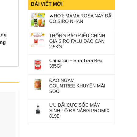
BÀI VIẾT MỚI
🔥HOT: MAMA ROSA NAY ĐÃ
CÓ SIRO NHÃN
ạng
THÔNG BÁO ĐIỀU CHỈNH
GIÁ SIRO FALU ĐÀO CAN
ờng
2.5KG
Carnation – Sữa Tươi Béo
385Gr
ĐÀO NGÂM
COUNTREE KHUYẾN MÃI
SỐC
-16%
-16%
ƯU ĐÃI CỰC SỐC MÁY
SINH TỐ ĐA NĂNG PROMIX
819B