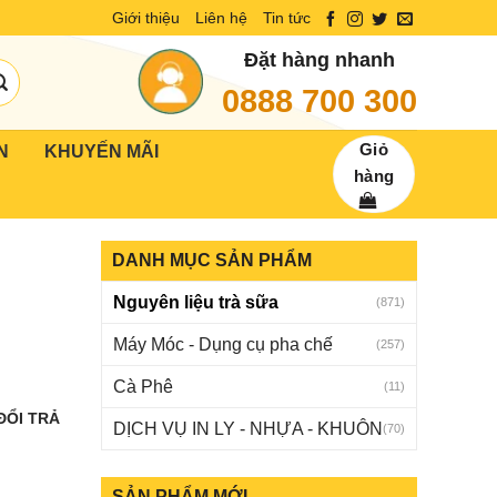
Giới thiệu
Liên hệ
Tin tức
Đặt hàng nhanh
0888 700 300
Giỏ
N
KHUYẾN MÃI
hàng
DANH MỤC SẢN PHẨM
Nguyên liệu trà sữa
(871)
Máy Móc - Dụng cụ pha chế
(257)
Cà Phê
(11)
ĐỔI TRẢ
DỊCH VỤ IN LY - NHỰA - KHUÔN
(70)
SẢN PHẨM MỚI