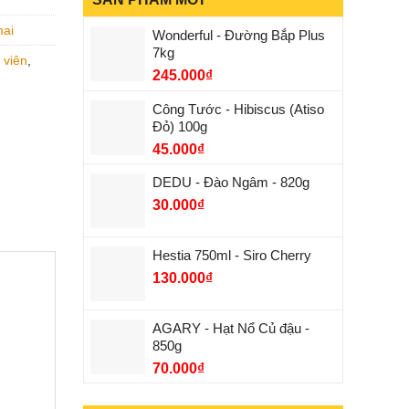
mai
Wonderful - Đường Bắp Plus
7kg
 viên
,
245.000
₫
Công Tước - Hibiscus (Atiso
Đỏ) 100g
45.000
₫
DEDU - Đào Ngâm - 820g
30.000
₫
Hestia 750ml - Siro Cherry
130.000
₫
AGARY - Hạt Nổ Củ đậu -
850g
70.000
₫