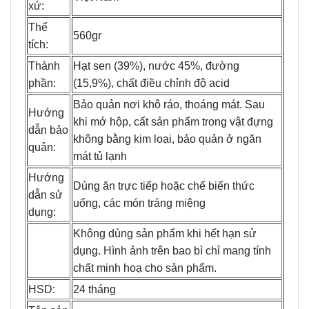
xứ:
Thể
560gr
tích:
Thành
Hạt sen (39%), nước 45%, đường
phần:
(15,9%), chất điều chỉnh độ acid
Bảo quản nơi khô ráo, thoáng mát. Sau
Hướng
khi mở hộp, cất sản phẩm trong vật đựng
dẫn bảo
không bằng kim loại, bảo quản ở ngăn
quản:
mát tủ lạnh
Hướng
Dùng ăn trực tiếp hoặc chế biến thức
dẫn sử
uống, các món tráng miệng
dụng:
Không dùng sản phẩm khi hết hạn sử
dụng. Hình ảnh trên bao bì chỉ mang tính
chất minh hoạ cho sản phẩm.
HSD:
24 tháng