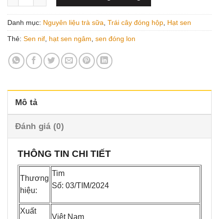
58.000₫.
Danh mục:
Nguyên liệu trà sữa
,
Trái cây đóng hộp
,
Hạt sen
Thẻ:
Sen nif
,
hạt sen ngâm
,
sen đóng lon
Mô tả
Đánh giá (0)
THÔNG TIN CHI TIẾT
Tim
Thương
Số: 03/TIM/2024
hiệu:
Xuất
Việt Nam