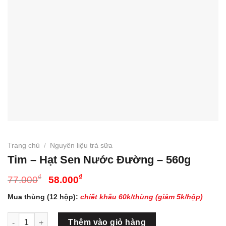
Trang chủ
/
Nguyên liệu trà sữa
Tim – Hạt Sen Nước Đường – 560g
Giá
Giá
₫
₫
77.000
58.000
gốc
hiện
Mua thùng (12 hộp):
chiết khấu 60k/thùng (giảm 5k/hộp)
là:
tại
77.000₫.
là:
Tim - Hạt Sen Nước Đường - 560g số lượng
Thêm vào giỏ hàng