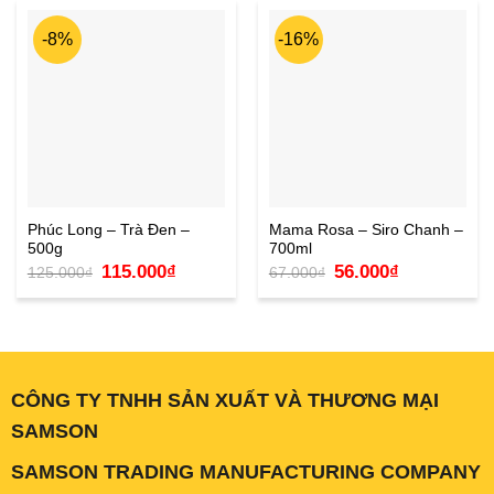
-8%
-16%
Phúc Long – Trà Đen –
Mama Rosa – Siro Chanh –
500g
700ml
Giá
Giá
Giá
Giá
115.000
₫
56.000
₫
125.000
₫
67.000
₫
gốc
hiện
gốc
hiện
là:
tại
là:
tại
125.000₫.
là:
67.000₫.
là:
115.000₫.
56.000₫.
CÔNG TY TNHH SẢN XUẤT VÀ THƯƠNG MẠI
SAMSON
SAMSON TRADING MANUFACTURING COMPANY