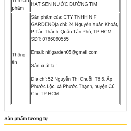
Tên sản
HẠT SEN NƯỚC ĐƯỜNG TIM
phẩm
Sản phẩm của: CTY TNHH NIF
GARDENĐịa chỉ: 24 Nguyễn Xuân Khoát,
P Tân Thành, Quận Tân Phú, TP HCM
SĐT: 0786060555
Email: nif.garden05@gmail.com
Thông
tin
Sản xuất tại:
Địa chỉ: 52 Nguyễn Thị Chuỗi, Tổ 6, Ấp
Phước Lộc, xã Phước Thạnh, huyện Củ
Chi, TP HCM
Sản phẩm tương tự