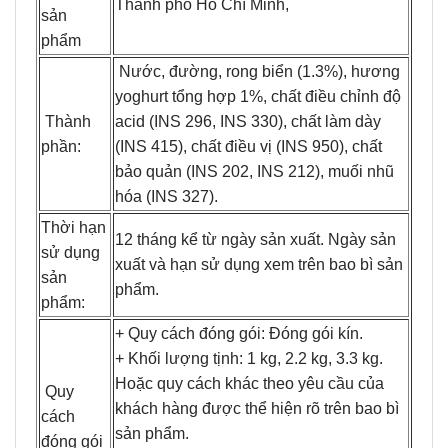
Thành phố Hồ Chí Minh,
sản
phẩm
Nước, đường, rong biển (1.3%), hương
yoghurt tổng hợp 1%, chất điều chỉnh độ
Thành
acid (INS 296, INS 330), chất làm dày
phần:
(INS 415), chất điều vị (INS 950), chất
bảo quản (INS 202, INS 212), muối nhũ
hóa (INS 327).
Thời hạn
12 tháng kể từ ngày sản xuất. Ngày sản
sử dụng
xuất và hạn sử dụng xem trên bao bì sản
sản
phẩm.
phẩm:
+ Quy cách đóng gói: Đóng gói kín.
+ Khối lượng tịnh: 1 kg, 2.2 kg, 3.3 kg.
Hoặc quy cách khác theo yêu cầu của
Quy
khách hàng được thể hiện rõ trên bao bì
cách
sản phẩm.
đóng gói