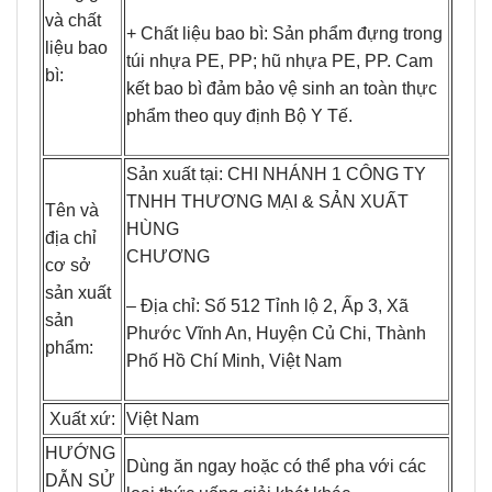
và chất
+ Chất liệu bao bì: Sản phẩm đựng trong
liệu bao
túi nhựa PE, PP; hũ nhựa PE, PP. Cam
bì:
kết bao bì đảm bảo vệ sinh an toàn thực
phẩm theo quy định Bộ Y Tế.
Sản xuất tại: CHI NHÁNH 1 CÔNG TY
TNHH THƯƠNG MẠI & SẢN XUẤT
Tên và
HÙNG
địa chỉ
CHƯƠNG
cơ sở
sản xuất
– Địa chỉ: Số 512 Tỉnh lộ 2, Ấp 3, Xã
sản
Phước Vĩnh An, Huyện Củ Chi, Thành
phẩm:
Phố Hồ Chí Minh, Việt Nam
Xuất xứ:
Việt Nam
HƯỚNG
Dùng ăn ngay hoặc có thể pha với các
DẪN SỬ