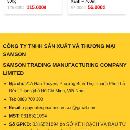
500g
Xanh – 700ml
Giá
Giá
Giá
Giá
115.000
₫
56.000
₫
125.000
₫
67.000
₫
gốc
hiện
gốc
hiện
là:
tại
là:
tại
125.000₫.
là:
67.000₫.
là:
115.000₫.
56.000₫.
CÔNG TY TNHH SẢN XUẤT VÀ THƯƠNG MẠI
SAMSON
SAMSON TRADING MANUFACTURING COMPANY
LIMITED
Địa chỉ:
21A Hàn Thuyên, Phường Bình Thọ, Thành Phố Thủ
Đức, Thành phố Hồ Chí Minh, Việt Nam
Tel:
0888 700 300
Email:
nguyenlieuphachesamson@gmail.com
MST:
0316521094
Số GPKD:
0316521094 do SỞ KẾ HOẠCH VÀ ĐẦU TƯ