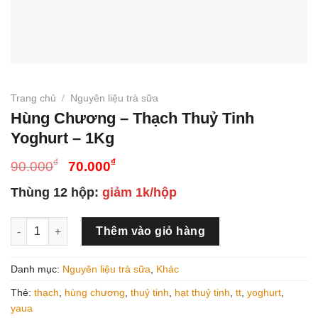
Trang chủ
/
Nguyên liệu trà sữa
Hùng Chương – Thạch Thuỷ Tinh
Yoghurt – 1Kg
Giá
Giá
₫
₫
90.000
70.000
gốc
hiện
Thùng 12 hộp:
giảm 1k/hộp
là:
tại
90.000₫.
là:
Hùng Chương - Thạch Thuỷ Tinh Yoghurt - 1Kg số lượng
70.000₫.
Thêm vào giỏ hàng
Danh mục:
Nguyên liệu trà sữa
,
Khác
Thẻ:
thạch
,
hùng chương
,
thuỷ tinh
,
hạt thuỷ tinh
,
tt
,
yoghurt
,
yaua